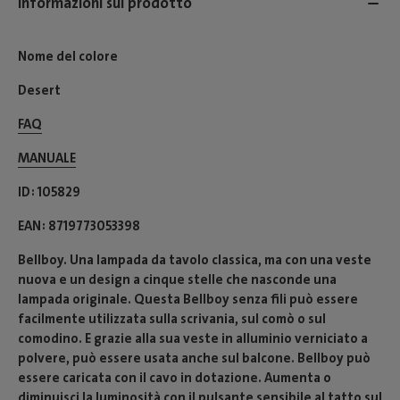
Informazioni sul prodotto
Nome del colore
Desert
FAQ
MANUALE
ID
105829
EAN
8719773053398
Bellboy. Una lampada da tavolo classica, ma con una veste
nuova e un design a cinque stelle che nasconde una
lampada originale. Questa Bellboy senza fili può essere
facilmente utilizzata sulla scrivania, sul comò o sul
comodino. E grazie alla sua veste in alluminio verniciato a
polvere, può essere usata anche sul balcone. Bellboy può
essere caricata con il cavo in dotazione. Aumenta o
diminuisci la luminosità con il pulsante sensibile al tatto sul