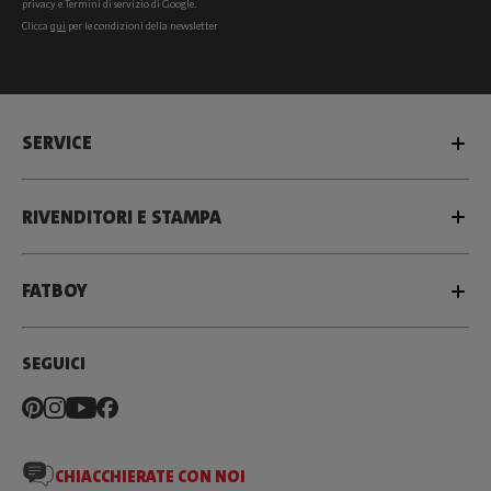
privacy
e
Termini di servizio
di Google.
Clicca
qui
per le condizioni della newsletter
SERVICE
RIVENDITORI E STAMPA
FATBOY
SEGUICI
CHIACCHIERATE CON NOI