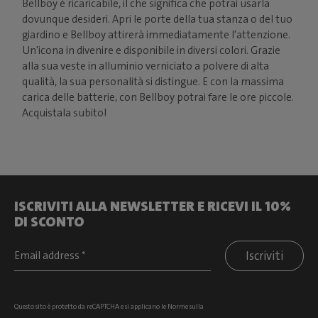
Bellboy è ricaricabile, il che significa che potrai usarla
dovunque desideri. Apri le porte della tua stanza o del tuo
giardino e Bellboy attirerà immediatamente l'attenzione.
Un'icona in divenire e disponibile in diversi colori. Grazie
alla sua veste in alluminio verniciato a polvere di alta
qualità, la sua personalità si distingue. E con la massima
carica delle batterie, con Bellboy potrai fare le ore piccole.
Acquistala subito!
ISCRIVITI ALLA NEWSLETTER E RICEVI IL 10%
DI SCONTO
Iscriviti
Questo sito è protetto da reCAPTCHA e si
applicano le Norme sulla