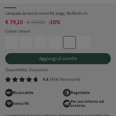
Lampada da tavolo senza fili, beige
, 18x18x30 cm
€ 79,20
€ 99,00
-20%
Colore: Desert
Aggiungi al carrello
Disponibilità:
Disponibile
4.8 / 5
(42 Recensioni)
Ricaricabile
Regolabile
Per uso interno ed
Senza fili
esterno
La lampada da tavolo robusta, dimmerabile e ricaricabile che