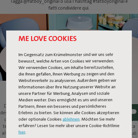
Tagga @fatboy_original o usa l’hashtag #fatboyoriginal e
fatti condividere qui.
ME LOVE COOKIES
Im Gegensatz zum Krümelmonster sind wir uns sehr
bewusst, welche Arten von Cookies wir verwenden.
Wir verwenden Cookies, um Inhalte bereitzustellen,
die Ihnen gefallen, Ihnen Werbung zu zeigen und den
Websiteverkehr zu analysieren. Außerdem geben wir
Informationen über Ihre Nutzung unserer Website an
BELLBOY
unsere Partner für Werbung, Analysen und soziale
Medien weiter. Dies ermöglicht es uns und unseren
Dlin dlon! Ecco qui Bellboy. Il suo temperamento amichevole e il
Partnern, Ihnen ein besseres und persönlicheres
Erlebnis zu bieten. Sie können alle Cookies akzeptieren
design sicuro elevano questa lampada da tavolo classica a un livello
oder optionale Cookies
ablehnen
. Möchten Sie mehr
completamente diverso. Il design a cinque stelle, insieme al suo
erfahren? Lesen Sie mehr über unsere Cookie-Richtlinie
temperamento amichevole, la renderanno una presenza gradita
hier
.
all'interno e intorno a qualsiasi casa. Questa Bellboy senza fili può