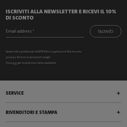
ISCRIVITI ALLA NEWSLETTER E RICEVI IL 10%
DI SCONTO
Iscriviti
Questo sito è protetto da reCAPTCHA e si
applicano le Norme sulla
privacy
e
Termini di servizio
di Google.
Clicca
qui
per le condizioni della newsletter
SERVICE
RIVENDITORI E STAMPA