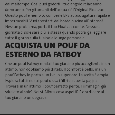
dal maltempo. Così puoi goderti il tuo angolo relax anno
dopo anno. Per gli amanti dell'acqua c'è l'Original Floatzac.
Questo pouf è riempito con perle EPS ad asciugatura rapida e
impermeabili. Vuoi spostarti dal bordo piscina all'interno?
Nessun problema, porta il tuo Floatzac con te. Nessuna
giornata di sole sarà più la stessa quando potrai galleggiare
tutto il giorno sulla tua isola lounge personale.
ACQUISTA UN POUF DA
ESTERNO DA FATBOY
Che un pouf Fatboy renda il tuo giardino più accogliente in un
attimo, non dobbiamo più dirtelo. Il comfort è bello, ma un
pouf Fatboy lo porta a un livello superiore. La scelta è ampia.
Esplora tutti i nostri pouf o usa i filtri su questa pagina.
Troverai in un attimo il pouf perfetto per te. Ti immagini già
sdraiato al sole? Noi sì. Allora, cosa aspetti? È ora di dare al
tuo giardino un upgrade.