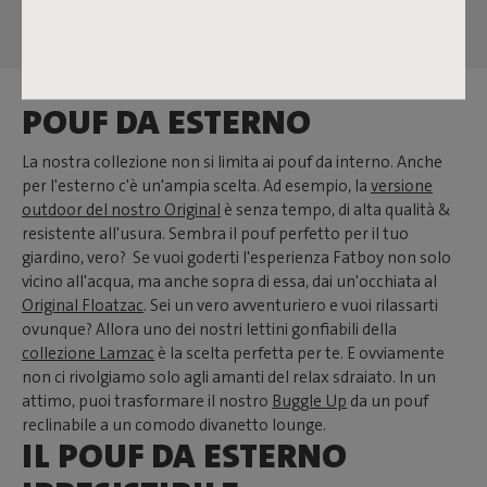
POUF DA ESTERNO
La nostra collezione non si limita ai pouf da interno. Anche
per l'esterno c'è un'ampia scelta. Ad esempio, la
versione
outdoor del nostro Original
è senza tempo, di alta qualità &
resistente all'usura. Sembra il pouf perfetto per il tuo
giardino, vero? Se vuoi goderti l'esperienza Fatboy non solo
vicino all'acqua, ma anche sopra di essa, dai un'occhiata al
Original Floatzac
. Sei un vero avventuriero e vuoi rilassarti
ovunque? Allora uno dei nostri lettini gonfiabili della
collezione Lamzac
è la scelta perfetta per te. E ovviamente
non ci rivolgiamo solo agli amanti del relax sdraiato. In un
attimo, puoi trasformare il nostro
Buggle Up
da un pouf
reclinabile a un comodo divanetto lounge.
IL POUF DA ESTERNO