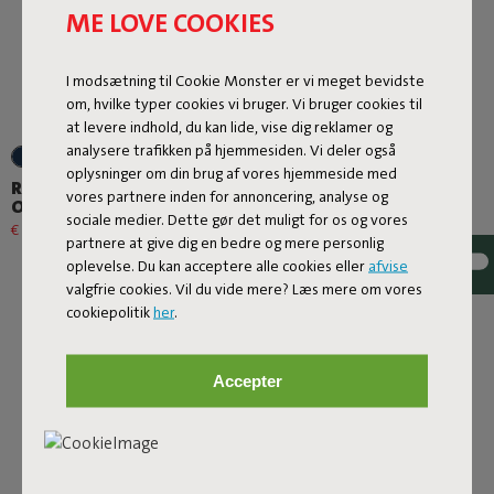
ME LOVE COOKIES
I modsætning til Cookie Monster er vi meget bevidste
om, hvilke typer cookies vi bruger. Vi bruger cookies til
at levere indhold, du kan lide, vise dig reklamer og
analysere trafikken på hjemmesiden. Vi deler også
+6
+6
oplysninger om din brug af vores hjemmeside med
Rock 'n Roll + Original
Rock 'n Roll + Original
vores partnere inden for annoncering, analyse og
Outdoor Dark Ocean
Outdoor Thunder Grey
sociale medier. Dette gør det muligt for os og vores
€ 508,30
€ 598,00
-15%
€ 508,30
€ 598,00
-15%
partnere at give dig en bedre og mere personlig
oplevelse. Du kan acceptere alle cookies eller
afvise
valgfrie cookies. Vil du vide mere? Læs mere om vores
cookiepolitik
her
.
Accepter
Página siguiente
Mostra tutto