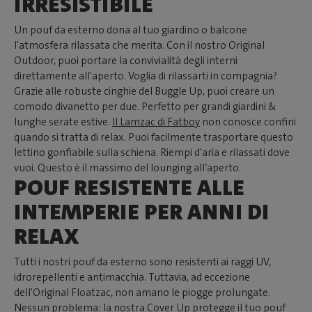
IRRESISTIBILE
Un pouf da esterno dona al tuo giardino o balcone
l'atmosfera rilassata che merita. Con il nostro Original
Outdoor, puoi portare la convivialità degli interni
direttamente all'aperto. Voglia di rilassarti in compagnia?
Grazie alle robuste cinghie del Buggle Up, puoi creare un
comodo divanetto per due. Perfetto per grandi giardini &
lunghe serate estive.
Il Lamzac di Fatboy
non conosce confini
quando si tratta di relax. Puoi facilmente trasportare questo
lettino gonfiabile sulla schiena. Riempi d'aria e rilassati dove
vuoi. Questo è il massimo del lounging all’aperto.
POUF RESISTENTE ALLE
INTEMPERIE PER ANNI DI
RELAX
Tutti i nostri pouf da esterno sono resistenti ai raggi UV,
idrorepellenti e antimacchia. Tuttavia, ad eccezione
dell'Original Floatzac, non amano le piogge prolungate.
Nessun problema: la nostra
Cover Up
protegge il tuo pouf