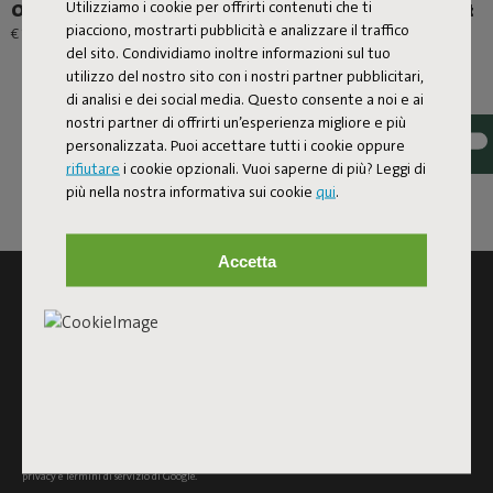
Utilizziamo i cookie per offrirti contenuti che ti
Original Slim Terry Outfit
Original Slim Cord Outfit
piacciono, mostrarti pubblicità e analizzare il traffico
€ 119,00
€ 109,00
del sito. Condividiamo inoltre informazioni sul tuo
utilizzo del nostro sito con i nostri partner pubblicitari,
di analisi e dei social media. Questo consente a noi e ai
nostri partner di offrirti un’esperienza migliore e più
personalizzata. Puoi accettare tutti i cookie oppure
rifiutare
i cookie opzionali. Vuoi saperne di più? Leggi di
più nella nostra informativa sui cookie
qui
.
Accetta
ISCRIVITI ALLA NEWSLETTER E RICEVI IL 10%
DI SCONTO
Iscriviti
Questo sito è protetto da reCAPTCHA e si
applicano le Norme sulla
privacy
e
Termini di servizio
di Google.