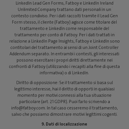
LinkedIn Lead Gen Forms, Fatboy e LinkedIn Ireland
Unlimited Company trattano dati personali in un
contesto condiviso. Per i dati raccolti tramite il Lead Gen
Form stesso, il cliente (Fatboy) agisce come titolare del
trattamento e LinkedIn come responsabile del
trattamento per conto di Fatboy. Per i dati trattati in
relazione a LinkedIn Page Insights, Fatboy e LinkedIn sono
contitolari del trattamento ai sensi di un Joint Controller
Addendum separato. In entrambi i contesti, gli interessati
possono esercitare i propri diritti direttamente nei
confronti di Fatboy (utilizzando i recapiti alla fine di questa
informativa) o di LinkedIn.
Diritto di opposizione: Se il trattamento si basa sul
legittimo interesse, hai il diritto di opporti in qualsiasi
momento per motivi connessi alla tua situazione
particolare (art. 21 GDPR). Puoi farlo scrivendo a
info@fatboy.com. In tal caso cesseremo il trattamento,
salvo che possiamo dimostrare motivi legittimi cogenti.
9. Dati di localizzazione