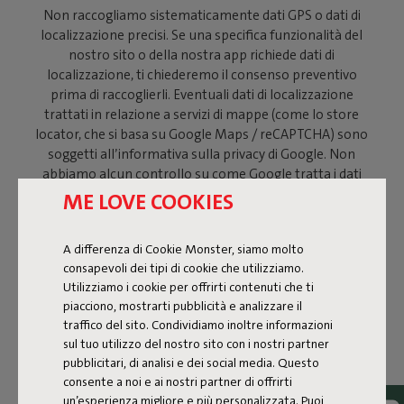
Non raccogliamo sistematicamente dati GPS o dati di
localizzazione precisi. Se una specifica funzionalità del
nostro sito o della nostra app richiede dati di
localizzazione, ti chiederemo il consenso preventivo
prima di raccoglierli. Eventuali dati di localizzazione
trattati in relazione a servizi di mappe (come lo store
locator, che si basa su Google Maps / reCAPTCHA) sono
soggetti all’informativa sulla privacy di Google. Non
abbiamo alcun controllo su come Google tratta i dati
ricevuti in tale contesto; ti consigliamo di consultare
ME LOVE COOKIES
direttamente l’informativa sulla privacy di Google.
Base giuridica: consenso (art. 6, par. 1, lett. a) GDPR)
A differenza di Cookie Monster, siamo molto
quando i dati di localizzazione vengono raccolti
consapevoli dei tipi di cookie che utilizziamo.
attivamente. Per i dati trattati autonomamente da
Utilizziamo i cookie per offrirti contenuti che ti
Google in relazione al nostro store locator, Google agisce
piacciono, mostrarti pubblicità e analizzare il
come titolare del trattamento indipendente.
traffico del sito. Condividiamo inoltre informazioni
sul tuo utilizzo del nostro sito con i nostri partner
10. Pubblicità
pubblicitari, di analisi e dei social media. Questo
consente a noi e ai nostri partner di offrirti
Il nostro webshop può mostrare pubblicità mirata.
un’esperienza migliore e più personalizzata. Puoi