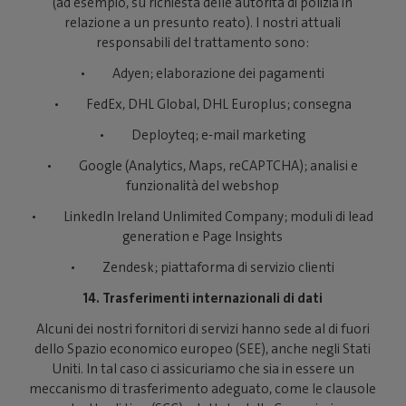
(ad esempio, su richiesta delle autorità di polizia in
relazione a un presunto reato). I nostri attuali
responsabili del trattamento sono:
• Adyen; elaborazione dei pagamenti
• FedEx, DHL Global, DHL Europlus; consegna
• Deployteq; e-mail marketing
• Google (Analytics, Maps, reCAPTCHA); analisi e
funzionalità del webshop
• LinkedIn Ireland Unlimited Company; moduli di lead
generation e Page Insights
• Zendesk; piattaforma di servizio clienti
14. Trasferimenti internazionali di dati
Alcuni dei nostri fornitori di servizi hanno sede al di fuori
dello Spazio economico europeo (SEE), anche negli Stati
Uniti. In tal caso ci assicuriamo che sia in essere un
meccanismo di trasferimento adeguato, come le clausole