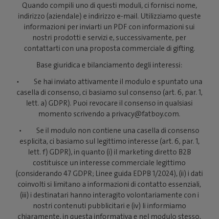
Quando compili uno di questi moduli, ci fornisci nome,
indirizzo (aziendale) e indirizzo e-mail. Utilizziamo queste
informazioni per inviarti un PDF con informazioni sui
nostri prodotti e servizi e, successivamente, per
contattarti con una proposta commerciale di gifting.
Base giuridica e bilanciamento degli interessi:
• Se hai inviato attivamente il modulo e spuntato una
casella di consenso, ci basiamo sul consenso (art. 6, par. 1,
lett. a) GDPR). Puoi revocare il consenso in qualsiasi
momento scrivendo a privacy@fatboy.com.
• Se il modulo non contiene una casella di consenso
esplicita, ci basiamo sul legittimo interesse (art. 6, par. 1,
lett. f) GDPR), in quanto (i) il marketing diretto B2B
costituisce un interesse commerciale legittimo
(considerando 47 GDPR; Linee guida EDPB 1/2024), (ii) i dati
coinvolti si limitano a informazioni di contatto essenziali,
(iii) i destinatari hanno interagito volontariamente con i
nostri contenuti pubblicitari e (iv) li informiamo
chiaramente, in questa informativa e nel modulo stesso,