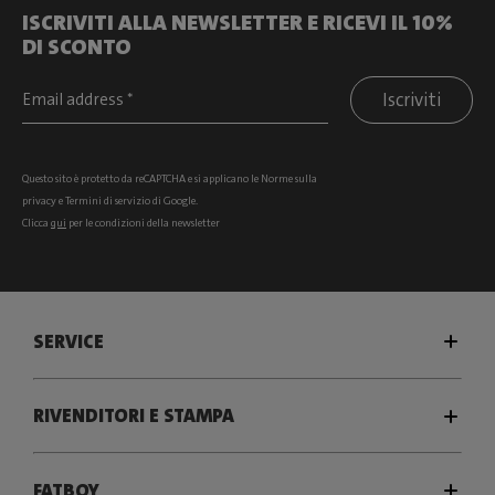
ISCRIVITI ALLA NEWSLETTER E RICEVI IL 10%
DI SCONTO
Iscriviti
Questo sito è protetto da reCAPTCHA e si
applicano le Norme sulla
privacy
e
Termini di servizio
di Google.
Clicca
qui
per le condizioni della newsletter
SERVICE
RIVENDITORI E STAMPA
FATBOY