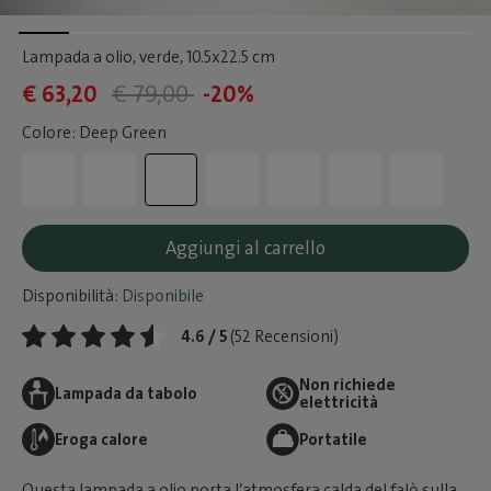
Lampada a olio, verde
, 10.5x22.5 cm
€ 63,20
€ 79,00
-20%
Colore: Deep Green
Aggiungi al carrello
Disponibilità:
Disponibile
4.6 / 5
(52 Recensioni)
Non richiede
Lampada da tabolo
elettricità
Eroga calore
Portatile
Questa lampada a olio porta l’atmosfera calda del falò sulla