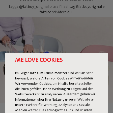
Tagga @fatboy_original o usa l’hashtag #fatboyoriginal e
fatti condividere qui.
FLAMTASTIQUE XS
ME LOVE COOKIES
Im Gegensatz zum Krümelmonster sind wir uns sehr
bewusst, welche Arten von Cookies wir verwenden.
Wir verwenden Cookies, um Inhalte bereitzustellen,
die Ihnen gefallen, Ihnen Werbung zu zeigen und den
Websiteverkehr zu analysieren. Außerdem geben wir
Informationen über Ihre Nutzung unserer Website an
unsere Partner für Werbung, Analysen und soziale
Medien weiter. Dies ermöglicht es uns und unseren