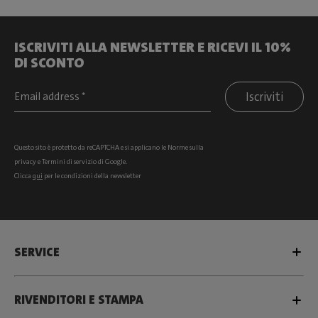
ISCRIVITI ALLA NEWSLETTER E RICEVI IL 10%
DI SCONTO
Iscriviti
Questo sito è protetto da reCAPTCHA e si
applicano le Norme sulla
privacy
e
Termini di servizio
di Google.
Clicca
qui
per le condizioni della newsletter
SERVICE
RIVENDITORI E STAMPA