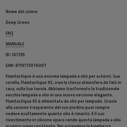
Nome del colore
Deep Green
FAQ
MANUALE
ID
107255
EAN
8719773076007
Flamtastique è una enorme lampada a olio per esterni. Sua
sorella, Flamtastique XS, crea la stessa atmosfera da falò in
casa, sulla tua tavola. Abbiamo trasformato la tradizionale
vecchia lampada a olio in una nuova versione elegante.
Flamtastique XS è alimentata da olio per lampade. Grazie
alla sezione trasparente del suo piedino puoi sempre
vedere esattamente quanto olio è rimasto. E il suo
rivestimento in silicone opaco rende questa lampada a olio
in vetro super resistente. Per estendere la lunghezza