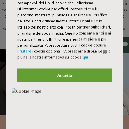
consapevoli dei tipi di cookie che utilizziamo.
entrambe le cose. Oltre a un oggetto di design poliedrico che farà
Utilizziamo i cookie per offrirti contenuti che ti
esclamare tantissimi oooh e aaah. Colloca questa ciotola metallica
piacciono, mostrarti pubblicità e analizzare il traffico
con la lampada magnetica sulla tua specchiera per aggiungere
del sito. Condividiamo inoltre informazioni sul tuo
atmosfera, sul tuo tavolino come un'attrazione originale, o
utilizzo del nostro sito con i nostri partner pubblicitari,
semplicemente appendila come una lampada da parete singola.
di analisi e dei social media. Questo consente a noi e ai
Oloha si adatta perfettamente a tutto.
nostri partner di offrirti un’esperienza migliore e più
personalizzata. Puoi accettare tutti i cookie oppure
rifiutare
i cookie opzionali. Vuoi saperne di più? Leggi di
più nella nostra informativa sui cookie
qui
.
Accetta