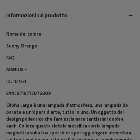
Informazioni sul prodotto
Nome del colore
Sunny Orange
FAQ
MANUALE
ID
107331
EAN
8719773076809
Oloha Large è una lampada d'atmosfera, una lampada da
parete e un'opera d'arte, tutto in uno. Un oggetto dal
design poliedrico che farà esclamare tantissimi oooh e
aaah. Colloca questa ciotola metallica con la lampada
magnetica sulla tua specchiera per aggiungere atmosfera,
sul tuo tavolino per attirare l'attenzione o semplicemente