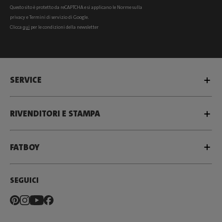
Questo sito è protetto da reCAPTCHA e si
applicano le Norme sulla
privacy
e
Termini di servizio
di Google.
Clicca
qui
per le condizioni della newsletter
SERVICE
RIVENDITORI E STAMPA
FATBOY
SEGUICI