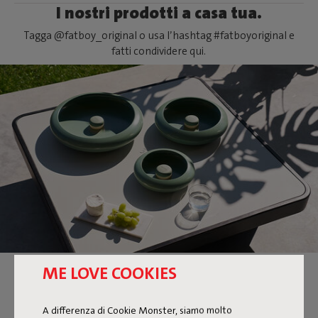
I nostri prodotti a casa tua.
Tagga @fatboy_original o usa l’hashtag #fatboyoriginal e
fatti condividere qui.
ME LOVE COOKIES
OLOHA
A differenza di Cookie Monster, siamo molto
È una lampada? È un'opera d'arte che emette luce? Oloha è