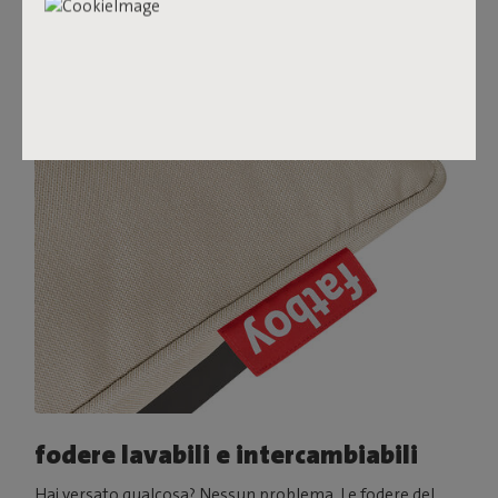
Olefin sono idrorepellenti, antimacchia e resistenti ai
raggi UV – pronte per anni di relax.
Acquista ora
fodere lavabili e intercambiabili
Hai versato qualcosa? Nessun problema. Le fodere del