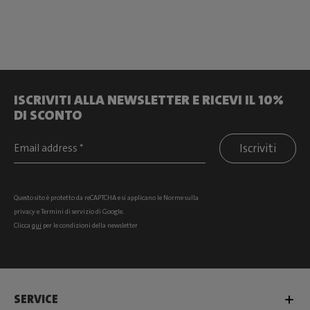
ISCRIVITI ALLA NEWSLETTER E RICEVI IL 10%
DI SCONTO
Iscriviti
Questo sito è protetto da reCAPTCHA e si
applicano le Norme sulla
privacy
e
Termini di servizio
di Google.
Clicca
qui
per le condizioni della newsletter
SERVICE