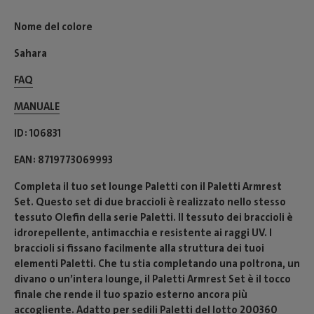
Nome del colore
Sahara
FAQ
MANUALE
ID
106831
EAN
8719773069993
Completa il tuo set lounge Paletti con il Paletti Armrest
Set. Questo set di due braccioli è realizzato nello stesso
tessuto Olefin della serie Paletti. Il tessuto dei braccioli è
idrorepellente, antimacchia e resistente ai raggi UV. I
braccioli si fissano facilmente alla struttura dei tuoi
elementi Paletti. Che tu stia completando una poltrona, un
divano o un’intera lounge, il Paletti Armrest Set è il tocco
finale che rende il tuo spazio esterno ancora più
accogliente. Adatto per sedili Paletti del lotto 200360