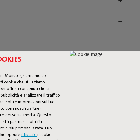
OOKIES
kie Monster, siamo molto
di cookie che utilizziamo.
per offrirti contenuti che ti
pubblicità e analizzare il traffico
mo inoltre informazioni sul tuo
ito con i nostri partner
 per completare il tuo set lounge Paletti Royal. Con una
isi e dei social media. Questo
porto ideale di cui hai bisogno. Il rivestimento in
ostri partner di offrirti
te ai raggi UV, rendendo questo elemento – insieme al
re e più personalizzata. Puoi
l’aperto. Questa versione Royal ha un tessuto più spesso e
ookie oppure
rifiutare
i cookie
tra. Combina il Corner Seat con altri elementi Paletti per