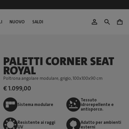
I
NUOVO
SALDI
0
PALETTI CORNER SEAT
ROYAL
Poltrona angolare modulare, grigio
, 100x100x90 cm
€ 1.099,00
Tessuto
Sistema modulare
idrorepellente e
antisporco.
Resistente ai raggi
Adatto per ambienti
UV
esterni