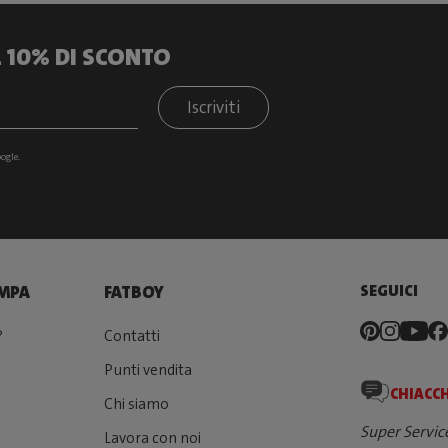
IL 10% DI SCONTO
Iscriviti
ogle.
SEGUICI
AMPA
FATBOY
?
Contatti
Punti vendita
CHIACC
Chi siamo
Super Servi
Lavora con noi