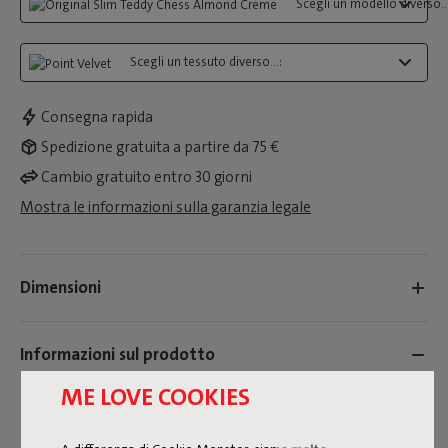
Scegli un modello diverso...
Scegli un tessuto diverso...:
Consegna rapida
Spedizione gratuita a partire da 75 €
Cambio gratuito entro 30 giorni
Mostra le informazioni sulla garanzia legale
Dimensioni
Informazioni sul prodotto
ME LOVE COOKIES
Nome del colore