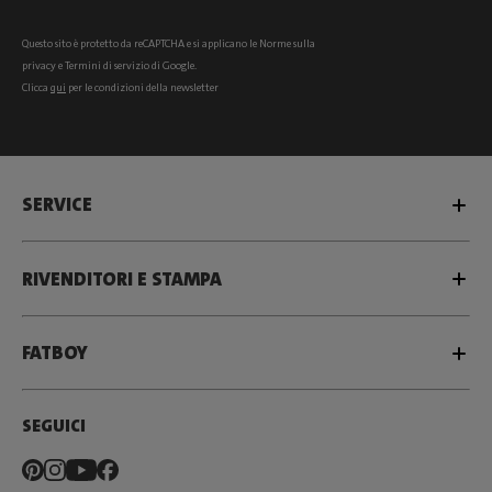
Questo sito è protetto da reCAPTCHA e si
applicano le Norme sulla
privacy
e
Termini di servizio
di Google.
Clicca
qui
per le condizioni della newsletter
SERVICE
RIVENDITORI E STAMPA
FATBOY
SEGUICI