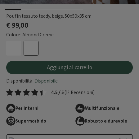
Pouf in tessuto teddy, beige
, 50x50x35 cm
€ 99,00
Colore: Almond Creme
Aggiungi al carrello
Disponibilità:
Disponibile
4.5 / 5
(12 Recensioni)
Per interni
Multifunzionale
Supermorbido
Robusto e durevole