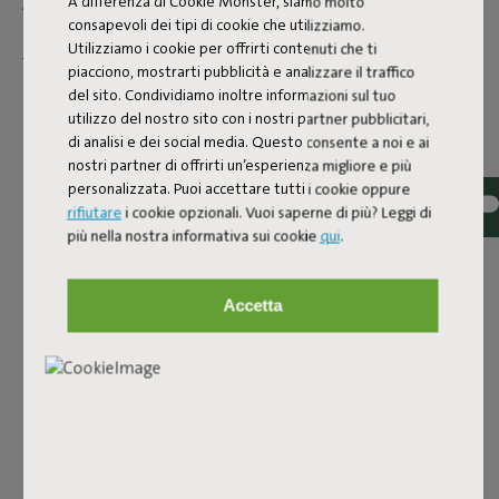
A differenza di Cookie Monster, siamo molto
Almond Creme
consapevoli dei tipi di cookie che utilizziamo.
FAQ
Utilizziamo i cookie per offrirti contenuti che ti
piacciono, mostrarti pubblicità e analizzare il traffico
ID
106708
del sito. Condividiamo inoltre informazioni sul tuo
utilizzo del nostro sito con i nostri partner pubblicitari,
EAN
8719773068361
di analisi e dei social media. Questo consente a noi e ai
nostri partner di offrirti un’esperienza migliore e più
Point Teddy è un pouf realizzato in morbido tessuto di
personalizzata. Puoi accettare tutti i cookie oppure
peluche. Puoi tranquillamente stravaccarti, perché questo
rifiutare
i cookie opzionali. Vuoi saperne di più? Leggi di
pouf rimarrà saldo nella sua posizione grazie al fondo
più nella nostra informativa sui cookie
qui
.
antiscivolo. E non è solo un'aggiunta divertente al tuo
arredamento; questo pouf di peluche decorato con un
motivo tartan è anche multifunzionale. Point Teddy è un
Accetta
perfetto poggiapiedi da usare mentre guardi un film o un
ottimo tavolino per i tuoi spuntini preferiti.
Nome del prodotto
Point Teddy Chess Almond Creme