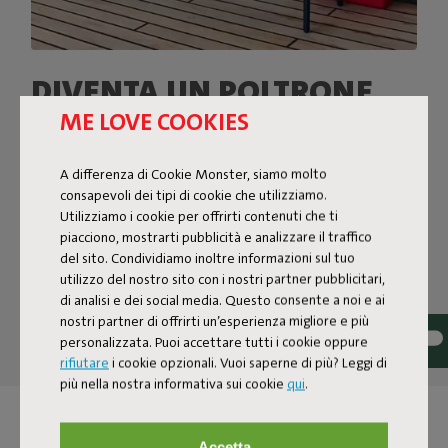
DIVENTA UN POLTRONE
ME LOVE COOKIES
DA GIARDINO
La scegli grigia, gialla o verde? Non importa il colore,
A differenza di Cookie Monster, siamo molto
Bankski è il pezzo forte di ogni ambiente. Questa
consapevoli dei tipi di cookie che utilizziamo.
panchina per esterni continuerà a farsi notare per molti
Utilizziamo i cookie per offrirti contenuti che ti
anni perché è inossidabile e resistente ai raggi UV.
piacciono, mostrarti pubblicità e analizzare il traffico
Realizzata in alluminio ultraleggero, è facile da sollevare e
del sito. Condividiamo inoltre informazioni sul tuo
da impilare. Sul cuscino coordinato Bankski Pillow potrai
utilizzo del nostro sito con i nostri partner pubblicitari,
poltrire a tutto comfort per ore e ore.
di analisi e dei social media. Questo consente a noi e ai
nostri partner di offrirti un’esperienza migliore e più
personalizzata. Puoi accettare tutti i cookie oppure
rifiutare
i cookie opzionali. Vuoi saperne di più? Leggi di
più nella nostra informativa sui cookie
qui
.
Accetta