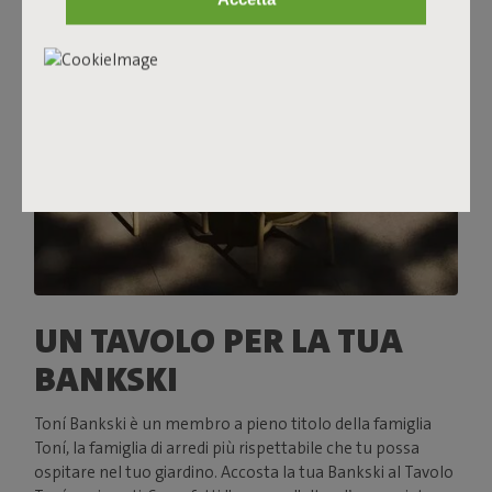
UN TAVOLO PER LA TUA
BANKSKI
Toní Bankski è un membro a pieno titolo della famiglia
Toní, la famiglia di arredi più rispettabile che tu possa
ospitare nel tuo giardino. Accosta la tua Bankski al Tavolo