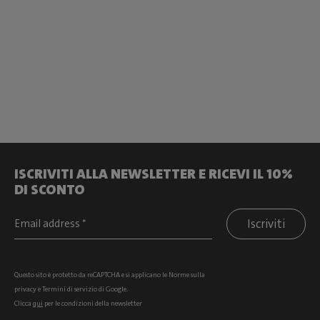
ISCRIVITI ALLA NEWSLETTER E RICEVI IL 10%
DI SCONTO
Iscriviti
Questo sito è protetto da reCAPTCHA e si
applicano le Norme sulla
privacy
e
Termini di servizio
di Google.
Clicca
qui
per le condizioni della newsletter