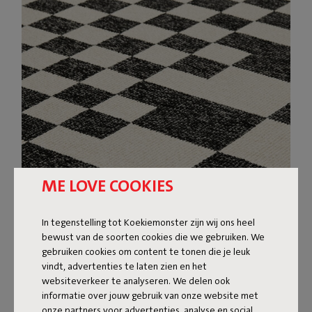
ME LOVE COOKIES
In tegenstelling tot Koekiemonster zijn wij ons heel
bewust van de soorten cookies die we gebruiken. We
gebruiken cookies om content te tonen die je leuk
vindt, advertenties te laten zien en het
DESIGNKLEED VOOR
websiteverkeer te analyseren. We delen ook
informatie over jouw gebruik van onze website met
BINNEN EN BUITEN
onze partners voor advertenties, analyse en social