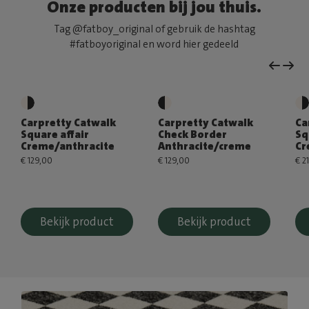
Onze producten bij jou thuis.
Tag @fatboy_original of gebruik de hashtag
#fatboyoriginal en word hier gedeeld
Carpretty Catwalk
Carpretty Catwalk
Ca
Square affair
Check Border
Sq
Creme/anthracite
Anthracite/creme
Cr
€ 129,00
€ 129,00
€ 2
Bekijk product
Bekijk product