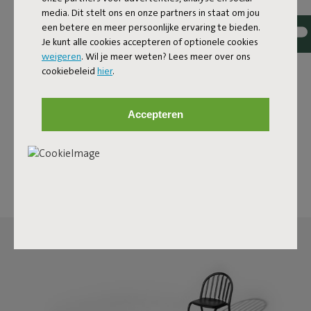
media. Dit stelt ons en onze partners in staat om jou
De Carpretty Catwalk is een designkleed voor buiten dat
een betere en meer persoonlijke ervaring te bieden.
zich binnen net zo thuis voelt. Hij combineert design met
Je kunt alle cookies accepteren of optionele cookies
hoogwaardige kwaliteit. Z'n langwerpige formaat van 80
weigeren
. Wil je meer weten? Lees meer over ons
bij 200 centimeter maakt ’m ideaal voor balkons en
cookiebeleid
hier
.
andere smalle ruimtes, waar -ie in één beweging zorgt
voor een duidelijke looplijn. Zo verbindt dit kleed binnen
en buiten moeiteloos met elkaar en brengt -ie direct
Accepteren
meer gezelligheid in je ruimte. Dankzij z’n
weersbestendige eigenschappen leg je ’m ook zonder
moeite in de badkamer.