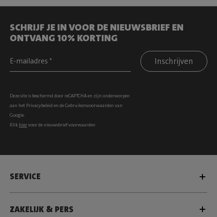
SCHRIJF JE IN VOOR DE NIEUWSBRIEF EN
ONTVANG 10% KORTING
Inschrijven
Deze site is beschermd door reCAPTCHA en zijn onderworpen
aan het
Privacybeleid
en de
Gebruikersvoorwaarden
van
Google.
Klik
hier
voor de nieuwsbrief voorwaarden
SERVICE
ZAKELIJK & PERS