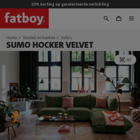
20% korting op geselecteerde verlichting
0
Home
Stoelen en banken
Sofa's
SUMO HOCKER VELVET
3D