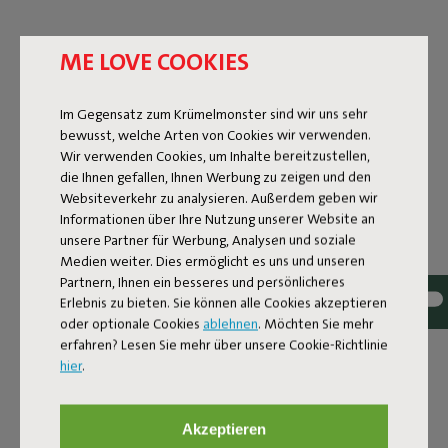
ME LOVE COOKIES
Im Gegensatz zum Krümelmonster sind wir uns sehr
bewusst, welche Arten von Cookies wir verwenden.
Wir verwenden Cookies, um Inhalte bereitzustellen,
die Ihnen gefallen, Ihnen Werbung zu zeigen und den
Websiteverkehr zu analysieren. Außerdem geben wir
Informationen über Ihre Nutzung unserer Website an
unsere Partner für Werbung, Analysen und soziale
Medien weiter. Dies ermöglicht es uns und unseren
Partnern, Ihnen ein besseres und persönlicheres
Erlebnis zu bieten. Sie können alle Cookies akzeptieren
oder optionale Cookies
ablehnen
. Möchten Sie mehr
erfahren? Lesen Sie mehr über unsere Cookie-Richtlinie
Bouclé stof
hier
.
De Sumo Sofa Bouclé is gemaakt van gerecycled
polyester met een luxe bouclé structuur. De stof is
Akzeptieren
supersterk, slijtvast en geweven met garen in