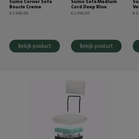
Sumo Corner Sofa
Sumo Sofa Medium
Su
Boucle Creme
Cord Deep Blue
Ve
€ 3.946,00
€ 2.396,00
€ 3
Bekijk product
Bekijk product