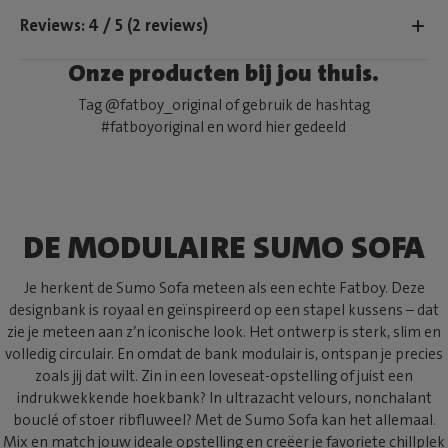
Reviews: 4 / 5 (2 reviews)
Onze producten bij jou thuis.
Tag @fatboy_original of gebruik de hashtag
#fatboyoriginal en word hier gedeeld
DE MODULAIRE SUMO SOFA
Je herkent de Sumo Sofa meteen als een echte Fatboy. Deze
designbank is royaal en geïnspireerd op een stapel kussens – dat
zie je meteen aan z’n iconische look. Het ontwerp is sterk, slim en
volledig circulair. En omdat de bank modulair is, ontspan je precies
zoals jij dat wilt. Zin in een loveseat-opstelling of juist een
indrukwekkende hoekbank? In ultrazacht velours, nonchalant
bouclé of stoer ribfluweel? Met de Sumo Sofa kan het allemaal.
Mix en match jouw ideale opstelling en creëer je favoriete chillplek