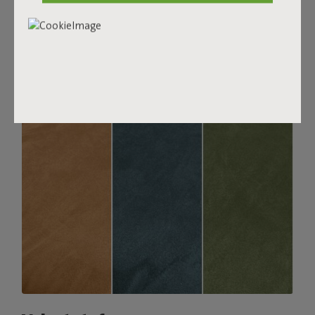
verschillende tinten voor een mooie kleurmelange. Zacht
en comfortabel om heerlijk in weg te zakken, maar stevig
genoeg voor een goede zit. Voor extra comfort
combineer je ‘m met een Puff Pillow Bouclé kussen.
Bestel je stofstalen