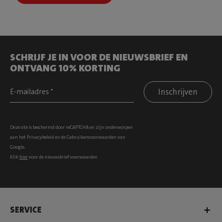
SCHRIJF JE IN VOOR DE NIEUWSBRIEF EN
ONTVANG 10% KORTING
Inschrijven
Deze site is beschermd door reCAPTCHA en zijn onderworpen
aan het
Privacybeleid
en de
Gebruikersvoorwaarden
van
Google.
Klik
hier
voor de nieuwsbrief voorwaarden
SERVICE