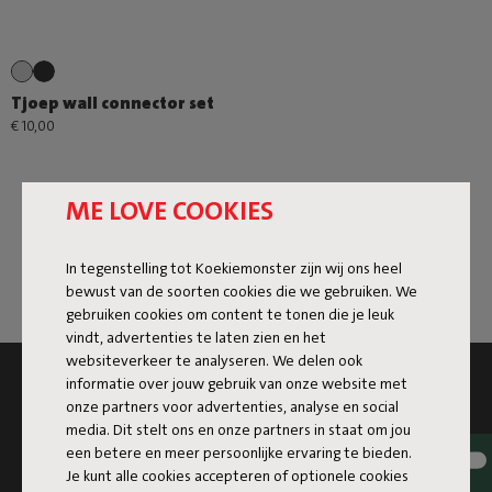
Tjoep wall connector set
€ 10,00
ME LOVE COOKIES
In tegenstelling tot Koekiemonster zijn wij ons heel
bewust van de soorten cookies die we gebruiken. We
gebruiken cookies om content te tonen die je leuk
vindt, advertenties te laten zien en het
websiteverkeer te analyseren. We delen ook
informatie over jouw gebruik van onze website met
SCHRIJF JE IN VOOR DE NIEUWSBRIEF EN
onze partners voor advertenties, analyse en social
ONTVANG 10% KORTING
media. Dit stelt ons en onze partners in staat om jou
een betere en meer persoonlijke ervaring te bieden.
Inschrijven
Je kunt alle cookies accepteren of optionele cookies