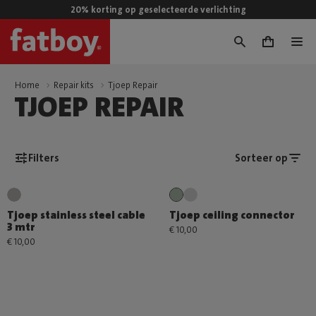
20% korting op geselecteerde verlichting
0
Home
Repair kits
Tjoep Repair
TJOEP REPAIR
Filters
Sorteer op
Tjoep stainless steel cable
Tjoep ceiling connector
3 mtr
€ 10,00
€ 10,00