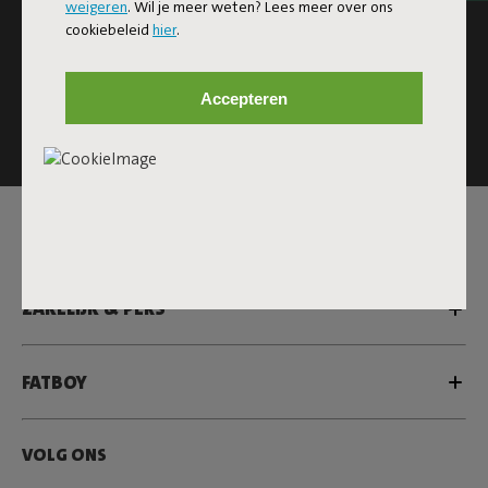
weigeren
. Wil je meer weten? Lees meer over ons
cookiebeleid
hier
.
Deze site is beschermd door reCAPTCHA en zijn onderworpen
aan het
Privacybeleid
en de
Gebruikersvoorwaarden
van
Accepteren
Google.
Klik
hier
voor de nieuwsbrief voorwaarden
SERVICE
ZAKELIJK & PERS
FATBOY
VOLG ONS