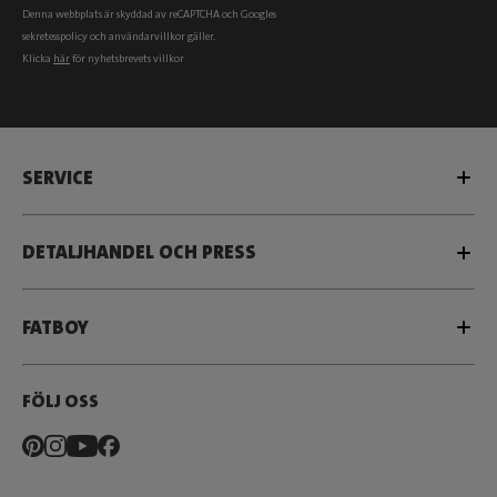
Denna webbplats är skyddad av reCAPTCHA och Googles
sekretesspolicy
och
användarvillkor
gäller.
Klicka
här
för nyhetsbrevets villkor
SERVICE
DETALJHANDEL OCH PRESS
FATBOY
FÖLJ OSS