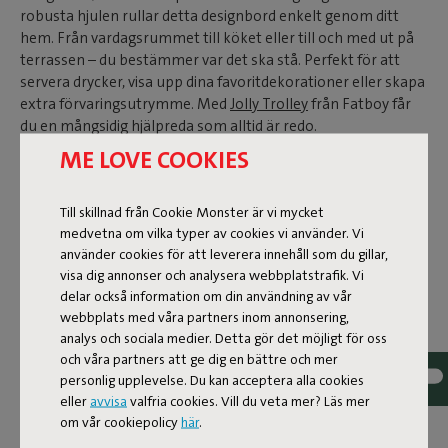
robusta hjulen rullar detta designbord enkelt genom ditt
hem. Från vardagsrummet till köket eller till och med ut på
terrassen – du bestämmer var det ska stå. Perfekt för att
servera drycker, visa upp dina favoritdekorationer eller skapa
extra förvaringsutrymme. Med
Jolly Trolley
från Fatboy får
du en mångsidig hjälpreda som alltid är redo.
ME LOVE COOKIES
BALKONGBORD
Till skillnad från Cookie Monster är vi mycket
Har du en balkong eller en liten uteplats och letar efter det
medvetna om vilka typer av cookies vi använder. Vi
perfekta bordet? Fatboy bar trolley är precis vad du behöver.
använder cookies för att leverera innehåll som du gillar,
Detta soffbord på hjul är enkelt att flytta och ger dig en
visa dig annonser och analysera webbplatstrafik. Vi
flexibel och praktisk plats för drycker, snacks eller växter.
delar också information om din användning av vår
Dessutom är brickan avtagbar, vilket gör den idealisk för att
webbplats med våra partners inom annonsering,
servera gäster. Fatboy balkongbord är tillverkat av robust
analys och sociala medier. Detta gör det möjligt för oss
aluminium och är väderbeständigt, så du kan tryggt låta det
och våra partners att ge dig en bättre och mer
stå utomhus. Tack vare den kompakta storleken passar det
personlig upplevelse. Du kan acceptera alla cookies
enkelt i alla hörn, oavsett hur liten din uteplats är. När
eller
avvisa
valfria cookies. Vill du veta mer? Läs mer
mörkret faller kan du med ett knapptryck tända den dimbara
om vår cookiepolicy
här
.
lampan.