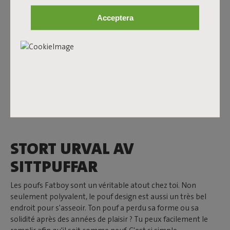
SITTPUFFAR DU VILL
Acceptera
Fatboys stora kollektion med sittpuffar ger dig garanterat
vad du letar efter. Från sittpuffar för inom- och
utomhusbruk
till små och
stora sittpuffar
. Här hittar du
snabbt dina drömmars ottomansoffa. Det går enklare och
snabbare att beställa en ottoman här. Välj bland de många
färgerna och materialen, och sätt ihop den sittpuff som
passar din inredning. En ottomansoffa som du enkelt kan
tvätta och rengöra. Vänta inte längre; köp den idealiska
sittpuffen här och ge ditt hem en särskild prägel!
STORT URVAL AV
SITTPUFFAR
Les poufs Fatboy sont un véritable atout chez toi. Non
seulement polyvalent, le pouf design est aussi un très bel
endroit pour s'asseoir. Ton pouf a perdu sa forme ou sa
solidité après des années de plaisir ? Tu peux facilement le