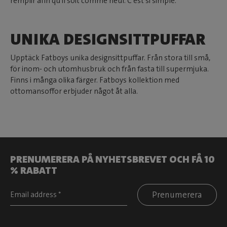
remplir afin qu'il soit comme neuf. C'est si simple.
UNIKA DESIGNSITTPUFFAR
Upptäck Fatboys unika designsittpuffar. Från stora till små,
för inom- och utomhusbruk och från fasta till supermjuka.
Finns i många olika färger. Fatboys kollektion med
ottomansoffor erbjuder något åt alla.
PRENUMERERA PÅ NYHETSBREVET OCH FÅ 10
% RABATT
Prenumerera