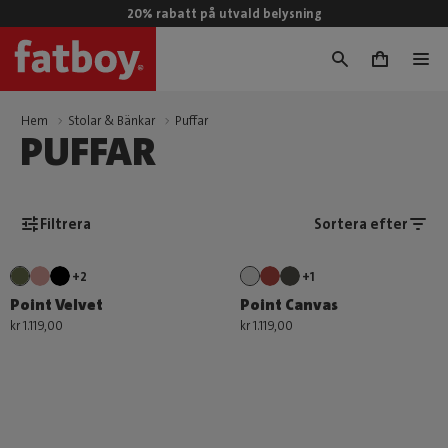
20% rabatt på utvald belysning
0
Hem
Stolar & Bänkar
Puffar
PUFFAR
Filtrera
Sortera efter
+2
+1
Point Velvet
Point Canvas
kr 1.119,00
kr 1.119,00