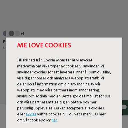
+1
Point Outdoor
ME LOVE COOKIES
kr 1.339,00
Till skillnad från Cookie Monster är vi mycket
medvetna om vilka typer av cookies vi använder. Vi
använder cookies för att leverera innehåll som du gillar,
visa dig annonser och analysera webbplatstrafik. Vi
delar också information om din användning av vår
webbplats med våra partners inom annonsering,
analys och sociala medier. Detta gör det möjligt för oss
och våra partners att ge dig en bättre och mer
personlig upplevelse. Du kan acceptera alla cookies
eller
avvisa
valfria cookies. Vill du veta mer? Läs mer
BESTÄLL SÅ MÅNGA
om vår cookiepolicy
här
.