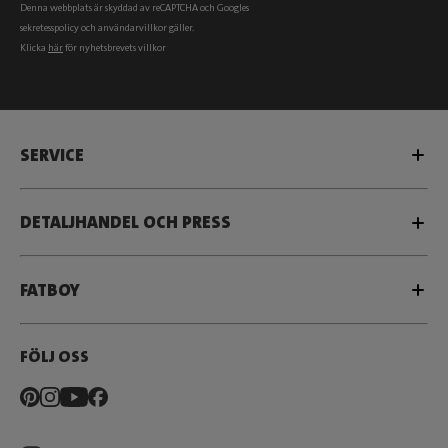
Denna webbplats är skyddad av reCAPTCHA och Googles
sekretesspolicy
och
användarvillkor
gäller.
Klicka
här
för nyhetsbrevets villkor
SERVICE
DETALJHANDEL OCH PRESS
FATBOY
FÖLJ OSS