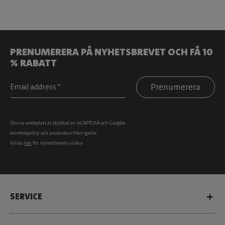
PRENUMERERA PÅ NYHETSBREVET OCH FÅ 10
% RABATT
Prenumerera
Denna webbplats är skyddad av reCAPTCHA och Googles
sekretesspolicy
och
användarvillkor
gäller.
Klicka
här
för nyhetsbrevets villkor
SERVICE