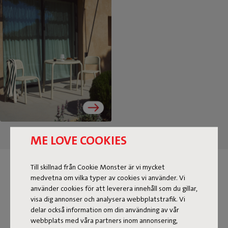
ME LOVE COOKIES
Till skillnad från Cookie Monster är vi mycket
TIDLÖSA STOLAR FÖR INOM-
medvetna om vilka typer av cookies vi använder. Vi
OCH UTOMHUSBRUK
använder cookies för att leverera innehåll som du gillar,
visa dig annonser och analysera webbplatstrafik. Vi
delar också information om din användning av vår
Upptäck det snygga utbudet av Fatboy-stolar. De kan
webbplats med våra partners inom annonsering,
knappast bli mer praktiska. Det finns en stol som är rätt för