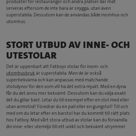
produkter för restauranger och andra platser där mat
serveras eftersom de inte bara är snygga, utan även
superstabila. Dessutom kan de användas både inomhus och
utomhus.
STORT UTBUD AV INNE- OCH
UTESTOLAR
Det är uppenbart att Fatboys stolar för inom- och
utomhusbruk
är superstabila. Men de är också
superbekväma och kan anpassas med matchande
stolsdynor för den som vill ha det extra mjukt. Med en dyna
får du det ännu mer bekvämt. Dessutom kan du välja exakt
det du gillar bäst. Letar du till exempel efter en stol med eller
utan armstöd? Föredrar du en pall eller en gungstol? Till och
med om du letar efter en barstol har du kommit till rätt plats
hos Fatboy. Med vårt stora utbud av stolar kan du förvandla
din inne- eller utemiljö till ett unikt och bekvämt utrymme!