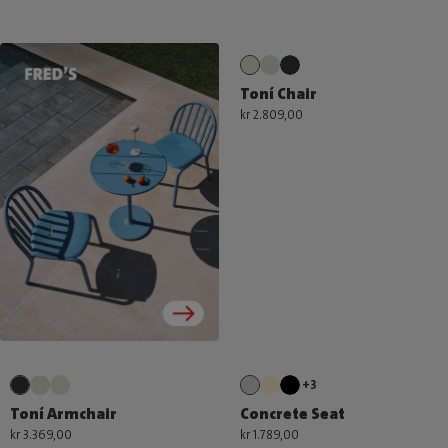
Toní Chair
kr 2.809,00
+3
Toní Armchair
Concrete Seat
kr 3.369,00
kr 1.789,00