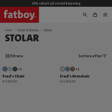
20% rabatt på utvald belysning
0
Hem
Stolar & Bänkar
Stolar
STOLAR
Filtrera
Sortera efter
+2
+2
Fred's Chair
Fred's Armchair
kr 3.149,00
kr 3.369,00