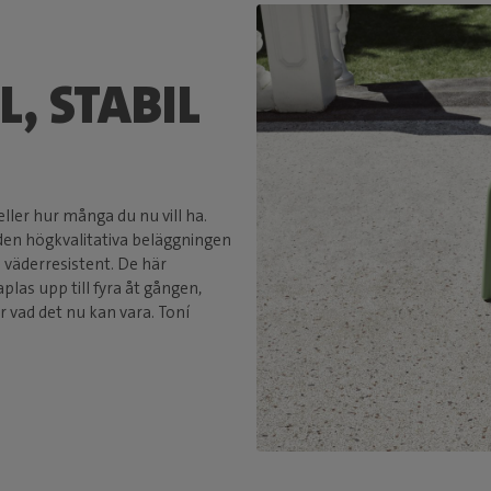
, STABIL
 eller hur många du nu vill ha.
e den högkvalitativa beläggningen
 väderresistent. De här
las upp till fyra åt gången,
er vad det nu kan vara. Toní