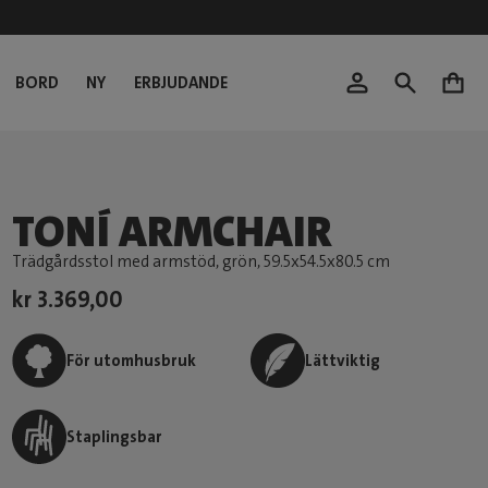
BORD
NY
ERBJUDANDE
0
TONÍ ARMCHAIR
Trädgårdsstol med armstöd, grön
, 59.5x54.5x80.5 cm
kr 3.369,00
För utomhusbruk
Lättviktig
Staplingsbar