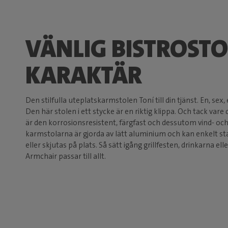
VÄNLIG BISTROSTOL
KARAKTÄR
Den stilfulla uteplatskarmstolen Toní till din tjänst. En, sex,
Den här stolen i ett stycke är en riktig klippa. Och tack var
är den korrosionsresistent, färgfast och dessutom vind- och
karmstolarna är gjorda av lätt aluminium och kan enkelt stap
eller skjutas på plats. Så sätt igång grillfesten, drinkarna ell
Armchair passar till allt.