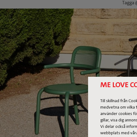
Tagga @
ME LOVE C
Till skillnad från C
medvetna om vilka t
använder cookies fö
gillar, visa dig ann
Vi delar också info
webbplats med våra