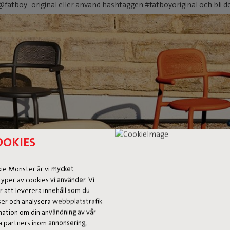
fatboy_original eller använd hashtaggen #fatboyoriginal och bli d
OOKIES
TONÍ ARMCHAIR
ookie Monster är vi mycket
yper av cookies vi använder. Vi
r att leverera innehåll som du
onser och analysera webbplatstrafik.
rmation om din användning av vår
 partners inom annonsering,