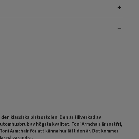
en klassiska bistrostolen. Den är tillverkad av
tomhusbruk av högsta kvalitet. Toní Armchair är rostfri,
 Toní Armchair för att känna hur lätt den är. Det kommer
olar på varandra.