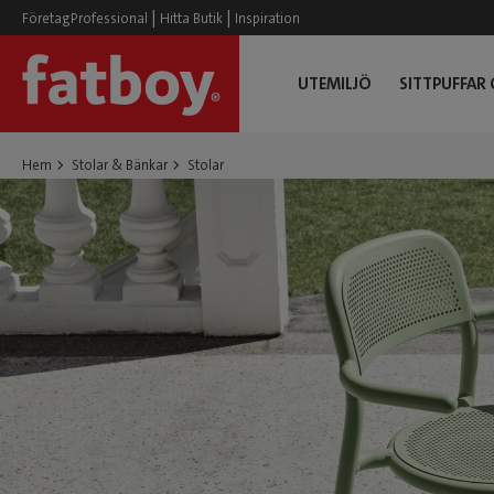
|
|
FöretagProfessional
Hitta Butik
Inspiration
UTEMILJÖ
SITTPUFFAR
Hem
Stolar & Bänkar
Stolar