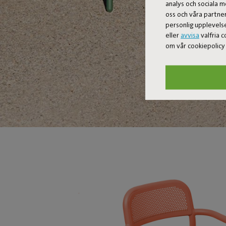
analys och sociala m
oss och våra partne
personlig upplevelse
eller
avvisa
valfria c
om vår cookiepolic