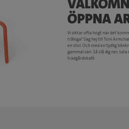
VÄLKOMN
ÖPPNA A
Vi siktar ofta högt när det kommer
tråkiga? Säg hej till Toní Armch
en stol. Och med en tydlig blink
gammal vän. Så slå dig ner, luta 
trädgårdskafé.