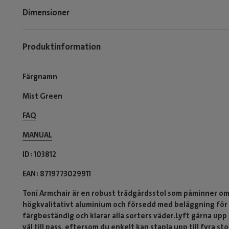
Dimensioner
Produktinformation
Färgnamn
Mist Green
FAQ
MANUAL
ID
103812
EAN
8719773029911
Toní Armchair är en robust trädgårdsstol som påminner om d
högkvalitativt aluminium och försedd med beläggning för u
färgbeständig och klarar alla sorters väder.Lyft gärna upp
väl till pass, eftersom du enkelt kan stapla upp till fyra st