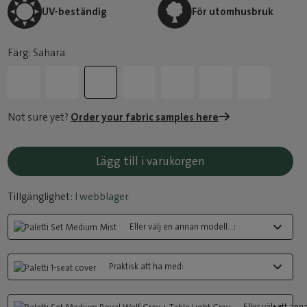
UV-beständig
För utomhusbruk
Färg: Sahara
Not sure yet?
Order your fabric samples here
Lägg till i varukorgen
Tillgänglighet:
I webblager
Eller välj en annan modell...:
Praktisk att ha med:
Eller välj ett anna