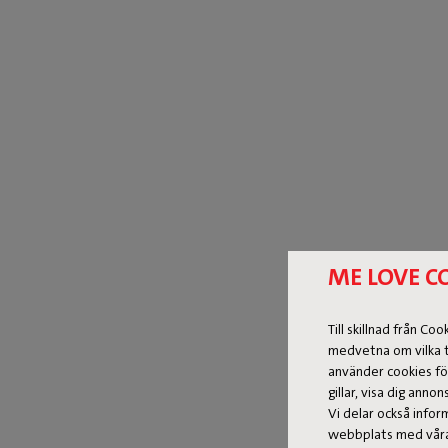
ME LOVE C
Till skillnad från C
medvetna om vilka t
använder cookies fö
gillar, visa dig ann
Vi delar också info
webbplats med våra