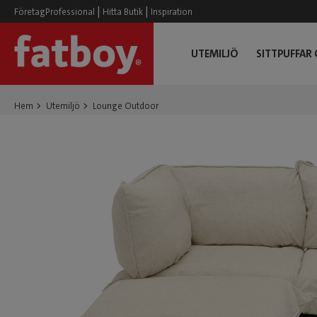
|
|
FöretagProfessional
Hitta Butik
Inspiration
UTEMILJÖ
SITTPUFFAR
Hem
Utemiljö
Lounge Outdoor