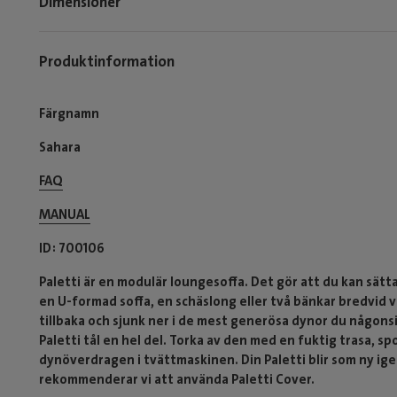
Dimensioner
Produktinformation
Färgnamn
Sahara
FAQ
MANUAL
ID
700106
Paletti är en modulär loungesoffa. Det gör att du kan sätt
en U-formad soffa, en schäslong eller två bänkar bredvid va
tillbaka och sjunk ner i de mest generösa dynor du någonsi
Paletti tål en hel del. Torka av den med en fuktig trasa, 
dynöverdragen i tvättmaskinen. Din Paletti blir som ny ige
rekommenderar vi att använda Paletti Cover.