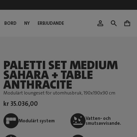
BORD
NY
ERBJUDANDE
0
PALETTI SET MEDIUM
SAHARA + TABLE
ANTHRACITE
Modulärt loungeset för utomhusbruk
, 190x190x90 cm
kr 35.036,00
Vatten- och
Modulärt system
smutsavvisande.