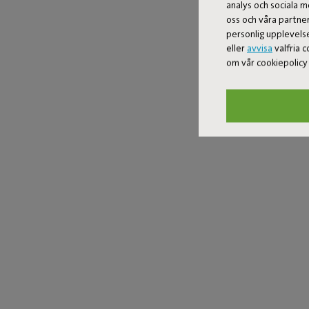
analys och sociala m
oss och våra partne
personlig upplevelse
eller
avvisa
valfria c
om vår cookiepolic