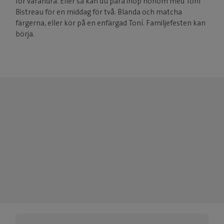
för varandra. Eller så kan du para ihop honom med Toní
Bistreau för en middag för två. Blanda och matcha
färgerna, eller kör på en enfärgad Toní. Familjefesten kan
börja.