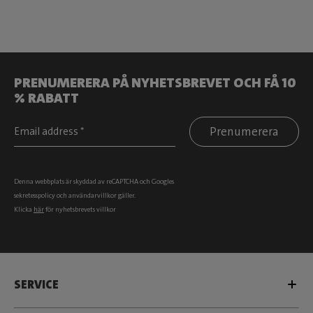
PRENUMERERA PÅ NYHETSBREVET OCH FÅ 10
% RABATT
Prenumerera
Denna webbplats är skyddad av reCAPTCHA och Googles
sekretesspolicy
och
användarvillkor
gäller.
Klicka
här
för nyhetsbrevets villkor
SERVICE