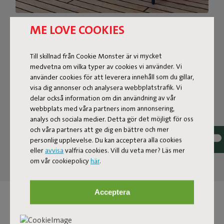
ME LOVE COOKIES
SLAPPA PÅ EN
TRÄDGÅRDSBÄNK
Till skillnad från Cookie Monster är vi mycket
medvetna om vilka typer av cookies vi använder. Vi
Grå? Gul? Eller den gröna? Oroa dig inte, Bankski funkar i
använder cookies för att leverera innehåll som du gillar,
alla färger. Och eftersom denna utebänk är UV- och
visa dig annonser och analysera webbplatstrafik. Vi
korrosionsresistent kommer den att funka lika bra i
delar också information om din användning av vår
många år framöver. Han är enkel att lyfta eller stapla
webbplats med våra partners inom annonsering,
eftersom han är gjord av lätt aluminum. Och med den
analys och sociala medier. Detta gör det möjligt för oss
tillhörande Bankski Pillow sitter du bekvämt i timmar i
och våra partners att ge dig en bättre och mer
sträck.
personlig upplevelse. Du kan acceptera alla cookies
eller
avvisa
valfria cookies. Vill du veta mer? Läs mer
om vår cookiepolicy
här
.
Acceptera