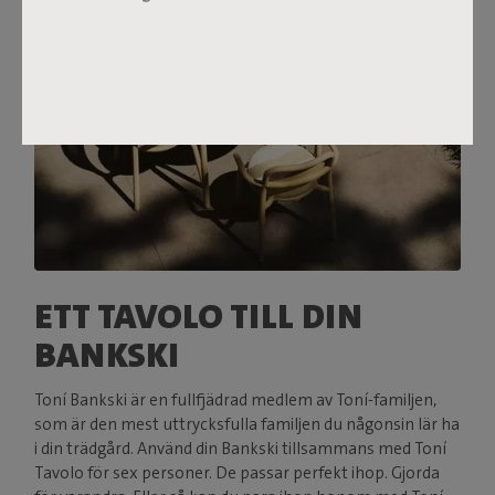
ETT TAVOLO TILL DIN
BANKSKI
Toní Bankski är en fullfjädrad medlem av Toní-familjen,
som är den mest uttrycksfulla familjen du någonsin lär ha
i din trädgård. Använd din Bankski tillsammans med Toní
Tavolo för sex personer. De passar perfekt ihop. Gjorda