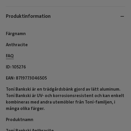
Produktinformation
Färgnamn
Anthracite
FAQ
ID
105276
EAN
8719773046505
Toní Bankski är en trädgårdsbänk gjord av lätt aluminum.
Toní Bankski är UV- och korrosionsresistent och kan enkelt
kombineras med andra utemöbler från Toní-familjen, i
många olika färger.
Produktnamn
Toní Bankski Anthracite