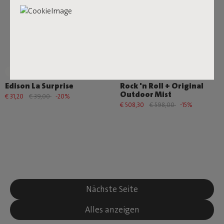
+6
Edison La Surprise
Rock 'n Roll + Original
Outdoor Mist
€ 31,20
€ 39,00
-20%
€ 508,30
€ 598,00
-15%
Nächste Seite
Alles anzeigen