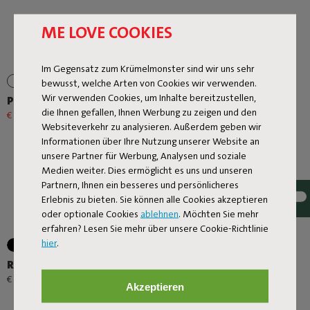
ME LOVE COOKIES
Im Gegensatz zum Krümelmonster sind wir uns sehr
+1
bewusst, welche Arten von Cookies wir verwenden.
Wir verwenden Cookies, um Inhalte bereitzustellen,
Prêt A Racket
Oloha Trio
die Ihnen gefallen, Ihnen Werbung zu zeigen und den
€ 79,20
€ 99,00
-20%
€ 167,20
€ 209,00
-20%
Websiteverkehr zu analysieren. Außerdem geben wir
Informationen über Ihre Nutzung unserer Website an
unsere Partner für Werbung, Analysen und soziale
Medien weiter. Dies ermöglicht es uns und unseren
Partnern, Ihnen ein besseres und persönlicheres
Erlebnis zu bieten. Sie können alle Cookies akzeptieren
oder optionale Cookies
ablehnen
. Möchten Sie mehr
erfahren? Lesen Sie mehr über unsere Cookie-Richtlinie
hier
.
+1
Rock 'n Roll
Lamzac O
-
€ 299,00
€ 89,00
€ 95,00
Akzeptieren