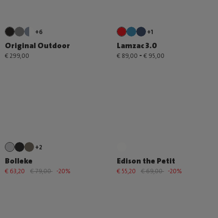
+6
+1
Original Outdoor
Lamzac 3.0
-
€ 299,00
€ 89,00
€ 95,00
+2
Bolleke
Edison the Petit
€ 63,20
€ 79,00
-20%
€ 55,20
€ 69,00
-20%