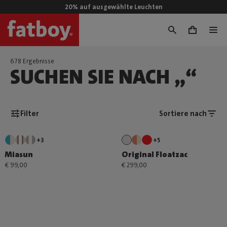
20% auf ausgewählte Leuchten
0
678 Ergebnisse
SUCHEN SIE NACH „“
Filter
Sortiere nach
+3
+5
Miasun
Original Floatzac
€ 99,00
€ 299,00