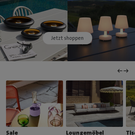
Jetzt shoppen
Sale
Loungemöbel
Tis