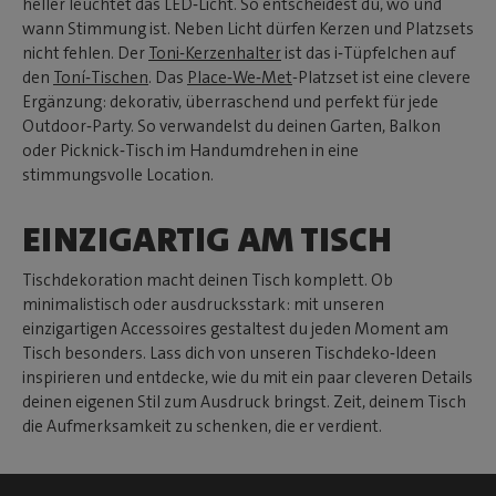
heller leuchtet das LED‑Licht. So entscheidest du, wo und
wann Stimmung ist. Neben Licht dürfen Kerzen und Platzsets
nicht fehlen. Der
Toni‑Kerzenhalter
ist das i‑Tüpfelchen auf
den
Toní‑Tischen
. Das
Place‑We‑Met
-Platzset ist eine clevere
Ergänzung: dekorativ, überraschend und perfekt für jede
Outdoor‑Party. So verwandelst du deinen Garten, Balkon
oder Picknick‑Tisch im Handumdrehen in eine
stimmungsvolle Location.
EINZIGARTIG AM TISCH
Tischdekoration macht deinen Tisch komplett. Ob
minimalistisch oder ausdrucksstark: mit unseren
einzigartigen Accessoires gestaltest du jeden Moment am
Tisch besonders. Lass dich von unseren Tischdeko‑Ideen
inspirieren und entdecke, wie du mit ein paar cleveren Details
deinen eigenen Stil zum Ausdruck bringst. Zeit, deinem Tisch
die Aufmerksamkeit zu schenken, die er verdient.