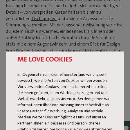
bisschen besonderer. Tischdeko dreht sich um die richtigen
Details – von verspielten Kerzenhaltern bis hin zu
gemütlichen
Tischlampen
und anderen Accessoires, die
Stimmung verbreiten. Mit der passenden Mischung verleihst
du jedem Tisch ein warmes, einladendes Flair. Innen oder
außen? Fatboy bietet Tischdekoration für jede Situation,
stets mit einem Augenzwinkern und einem Blick für Design.
Vom Wochentagslunch bis zum langen Abend – alles sitzt in
der Atmosphäre. Unsere Tischdeko sieht nicht nur gut aus,
ME LOVE COOKIES
sie ist auch praktisch. Kein Schnickschnack, dafür Charakter.
Wähle deine Favoriten und gestalte jeden Tisch zu einem Ort,
Im Gegensatz zum Krümelmonster sind wir uns sehr
an dem man gerne verweilt.
bewusst, welche Arten von Cookies wir verwenden.
Wir verwenden Cookies, um Inhalte bereitzustellen,
die Ihnen gefallen, Ihnen Werbung zu zeigen und den
IDEEN FÜR TISCHDEKO IM
Websiteverkehr zu analysieren. Außerdem geben wir
INNENBEREICH
Informationen über Ihre Nutzung unserer Website an
unsere Partner für Werbung, Analysen und soziale
Medien weiter. Dies ermöglicht es uns und unseren
Bist du auf der Suche nach origineller Tischdekoration für
Partnern, Ihnen ein besseres und persönlicheres
den Esstisch? Die
Can‑dog
und
Can‑dolly
sind alles andere als
Erlebnis zu bieten. Sie können alle Cookies akzeptieren