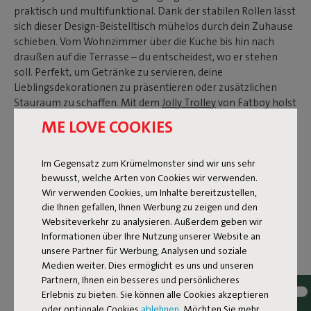
praktisch und multifunktional. Dank der stabilen Rollen lässt
sich dieser Design-Beistelltisch mühelos durch dein Zuhause
schieben. Vom Wohnzimmer über die Küche bis hin nach
draußen auf die Terrasse – du entscheidest, wo er stehen
soll. Perfekt, um Getränke zu servieren, deine
Lieblingsdekorationen zu präsentieren oder zusätzlichen
Stauraum zu schaffen. Mit dem
Jolly Trolley
von Fatboy holst
du dir einen Alleskönner ins Haus, der immer bereit ist.
ME LOVE COOKIES
BALKONTISCH
Im Gegensatz zum Krümelmonster sind wir uns sehr
bewusst, welche Arten von Cookies wir verwenden.
Hast du einen Balkon oder eine kleine Terrasse und suchst
Wir verwenden Cookies, um Inhalte bereitzustellen,
den perfekten Balkontisch? Der Bar Trolley von Fatboy ist
die Ihnen gefallen, Ihnen Werbung zu zeigen und den
genau das, was du brauchst. Dieser Beistelltisch auf Rollen ist
Websiteverkehr zu analysieren. Außerdem geben wir
leicht zu bewegen und bietet dir einen flexiblen und
Informationen über Ihre Nutzung unserer Website an
praktischen Platz für Getränke, Snacks oder Pflanzen.
unsere Partner für Werbung, Analysen und soziale
Außerdem ist das Tablett abnehmbar, ideal, um deine Gäste
Medien weiter. Dies ermöglicht es uns und unseren
zu bedienen. Der Balkontisch von Fatboy besteht aus
Partnern, Ihnen ein besseres und persönlicheres
robustem Aluminium und ist wetterfest, sodass du ihn
Erlebnis zu bieten. Sie können alle Cookies akzeptieren
sorgenfrei draußen stehen lassen kannst. Dank seiner
oder optionale Cookies
ablehnen
. Möchten Sie mehr