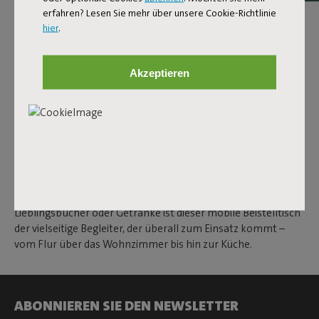
kompakten Größe passt er problemlos in jede Ecke, egal wie
erfahren? Lesen Sie mehr über unsere Cookie-Richtlinie
klein dein Außenbereich ist. Wird es dunkel? Dann schalte mit
hier
.
einem Knopfdruck die dimmbare Lampe ein.
Akzeptieren
FATBOY’S VIELSEITIGER
BEISTELLTISCH
Der Bar Trolley von Fatboy funktioniert auch perfekt als
Beistelltisch in deinem Zuhause. Das schlanke Design in
Kombination mit den leichtgängigen Rollen macht es
einfach, ihn zu bewegen und genau dort zu platzieren, wo du
ihn brauchst. Mit genügend Platz für Kerzenhalter, deine
Lieblingsbücher oder Getränke ist dieser mobile Beistelltisch
der vielseitige Begleiter, der überall zum Einsatz kommt –
vom Flur über das Wohnzimmer bis hin zur Küche.
ABONNIEREN SIE DEN NEWSLETTER