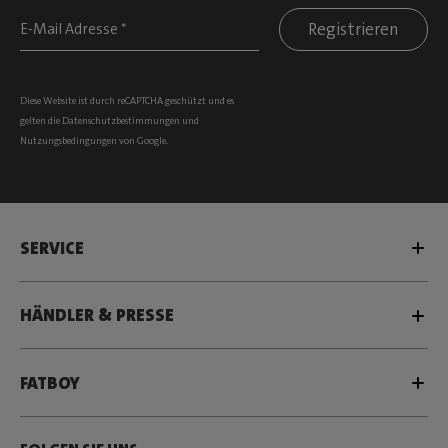
Registrieren
Diese Website ist durch reCAPTCHA geschützt und es
gelten die
Datenschutzbestimmungen
und
Nutzungsbedingungen
von Google.
SERVICE
HÄNDLER & PRESSE
FATBOY