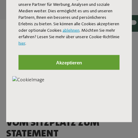
unsere Partner für Werbung, Analysen und soziale
Medien weiter. Dies ermöglicht es uns und unseren
Partnern, Ihnen ein besseres und persönlicheres
Erlebnis zu bieten. Sie können alle Cookies akzeptieren
oder optionale Cookies
ablehnen
. Möchten Sie mehr
DESIGN‑DEKOKISSEN
erfahren? Lesen Sie mehr über unsere Cookie-Richtlinie
hier
.
Ein Designkissen von Fatboy ist niemals einfach nur ein
Kissen. Hier findest du Dekokissen, die nicht nur kuschelig
weich sind, sondern auch jedem Raum Charakter verleihen –
Akzeptieren
vom Wohnzimmer bis zum Garten. Mit einem verspielten
Touch und einem Auge fürs Detail geben sie genau das
gewisse Extra. Ob du dezente Akzente setzen oder echte
Hingucker suchst: es gibt immer ein Kissen, das zu deinem
Raum passt. Entdecke auf dieser Seite alle Kissen für drinnen
und draußen.
VOM SITZPLATZ ZUM
STATEMENT