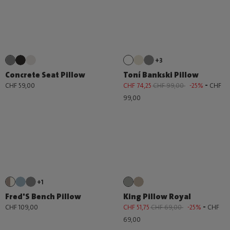
+3
Concrete Seat Pillow
Toní Bankski Pillow
-
CHF 59,00
CHF 74,25
CHF 99,00
-25%
CHF
99,00
+1
Fred'S Bench Pillow
King Pillow Royal
-
CHF 109,00
CHF 51,75
CHF 69,00
-25%
CHF
69,00