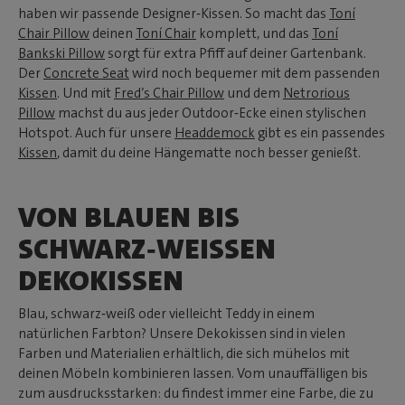
haben wir passende Designer‑Kissen. So macht das
Toní
Chair Pillow
deinen
Toní Chair
komplett, und das
Toní
Bankski Pillow
sorgt für extra Pfiff auf deiner Gartenbank.
Der
Concrete Seat
wird noch bequemer mit dem passenden
Kissen
. Und mit
Fred’s Chair Pillow
und dem
Netrorious
Pillow
machst du aus jeder Outdoor‑Ecke einen stylischen
Hotspot. Auch für unsere
Headdemock
gibt es ein passendes
Kissen
, damit du deine Hängematte noch besser genießt.
VON BLAUEN BIS
SCHWARZ‑WEISSEN D
EKOKISSEN
Blau, schwarz‑weiß oder vielleicht Teddy in einem
natürlichen Farbton? Unsere Dekokissen sind in vielen
Farben und Materialien erhältlich, die sich mühelos mit
deinen Möbeln kombinieren lassen. Vom unauffälligen bis
zum ausdrucksstarken: du findest immer eine Farbe, die zu