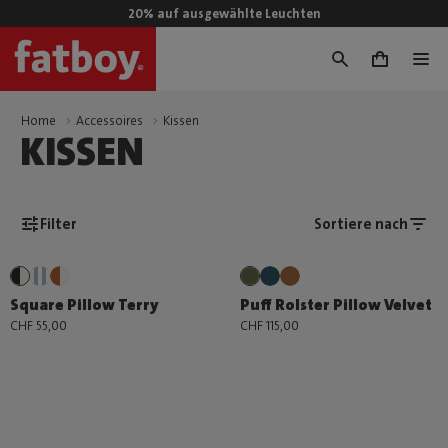
20% auf ausgewählte Leuchten
0
Home
Accessoires
Kissen
KISSEN
Filter
Sortiere nach
Square Pillow Terry
Puff Rolster Pillow Velvet
CHF 55,00
CHF 115,00