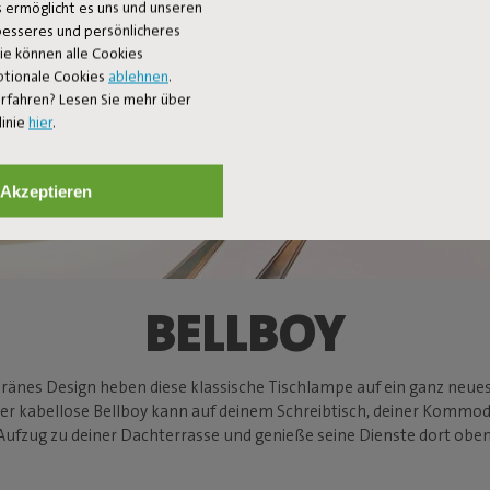
 ermöglicht es uns und unseren
 besseres und persönlicheres
Sie können alle Cookies
ptionale Cookies
ablehnen
.
rfahren? Lesen Sie mehr über
linie
hier
.
Akzeptieren
BELLBOY
veränes Design heben diese klassische Tischlampe auf ein ganz neu
Der kabellose Bellboy kann auf deinem Schreibtisch, deiner Kom
Aufzug zu deiner Dachterrasse und genieße seine Dienste dort oben