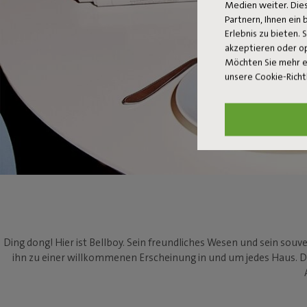
Medien weiter. Dies
Partnern, Ihnen ein
Erlebnis zu bieten. 
akzeptieren oder o
Möchten Sie mehr e
unsere Cookie-Richt
Ding dong! Hier ist Bellboy. Sein freundliches Wesen und sein sou
ihn zu einer willkommenen Erscheinung in und um jedes Haus. 