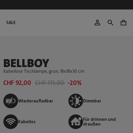
SALE
0
BELLBOY
Kabellose Tischlampe, grün
, 18x18x30 cm
CHF 92,00
CHF 115,00
-20%
Wiederaufladbar
Dimmbar
Für drinnen und
Kabellos
draußen