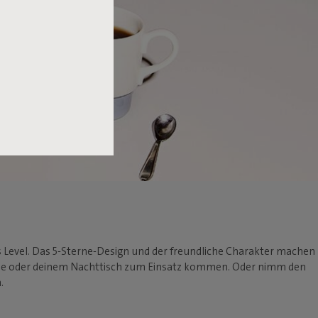
es Level. Das 5-Sterne-Design und der freundliche Charakter machen
mode oder deinem Nachttisch zum Einsatz kommen. Oder nimm den
.