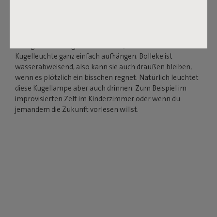
Lade deine Bolleke über den USB-Anschluss auf und
genieße sofort stimmungsvolles Licht bis zu 24 Stunden,
in drei Einstellungen. Mit der Gummischlaufe, die wie ein
übergroßes Haargummi aussieht, kannst du die
Kugelleuchte ganz einfach aufhängen. Bolleke ist
wasserabweisend, also kann sie auch draußen bleiben,
wenn es plötzlich ein bisschen regnet. Natürlich leuchtet
diese Kugellampe aber auch drinnen. Zum Beispiel im
improvisierten Zelt im Kinderzimmer oder wenn du
jemandem die Zukunft vorlesen willst.