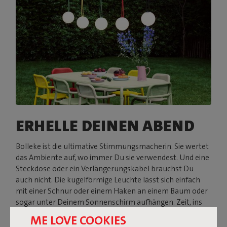
ERHELLE DEINEN ABEND
Bolleke ist die ultimative Stimmungsmacherin. Sie wertet
das Ambiente auf, wo immer Du sie verwendest. Und eine
Steckdose oder ein Verlängerungskabel brauchst Du
auch nicht. Die kugelförmige Leuchte lässt sich einfach
mit einer Schnur oder einem Haken an einem Baum oder
sogar unter Deinem Sonnenschirm aufhängen. Zeit, ins
Haus zu gehen, weil es dunkel geworden ist? Ach was! Mit
ME LOVE COOKIES
Bolleke ist der Abend noch jung.