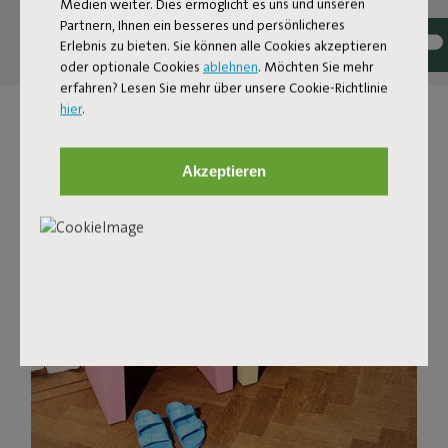
Medien weiter. Dies ermöglicht es uns und unseren
Getränke oder stelle mehrere Concrete Seats zu einer Bank
Partnern, Ihnen ein besseres und persönlicheres
zusammen.
Erlebnis zu bieten. Sie können alle Cookies akzeptieren
oder optionale Cookies
ablehnen
. Möchten Sie mehr
erfahren? Lesen Sie mehr über unsere Cookie-Richtlinie
hier
.
Akzeptieren