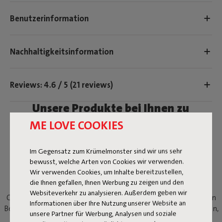
Benutzerinformation
Nachhaltigkeitsinformation
Reviews: 4.6 / 5 (21 reviews)
Unsere Produkte bei Ihnen zu
Hause.
ME LOVE COOKIES
Taggen Sie @fatboy_original oder verwenden Sie den
Hashtag #fatboyoriginal, um hier geteilt zu werden
Im Gegensatz zum Krümelmonster sind wir uns sehr
bewusst, welche Arten von Cookies wir verwenden.
Wir verwenden Cookies, um Inhalte bereitzustellen,
ZEITLOSES DESIGN
die Ihnen gefallen, Ihnen Werbung zu zeigen und den
Websiteverkehr zu analysieren. Außerdem geben wir
Concrete Seat ist ein vielseitiger Hocker, der von den bekannten
Informationen über Ihre Nutzung unserer Website an
Betonbausteinen vergangener Zeiten inspiriert ist. Verwende ihn,
unsere Partner für Werbung, Analysen und soziale
wie du willst: als Sitz, als Tisch für deine Lieblingssnacks und