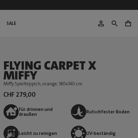
SALE
0
FLYING CARPET X
MIFFY
Miffy Spielteppich, orange
, 180x140 cm
CHF 279,00
Für drinnen und
Rutschfester Boden
draußen
Leicht zu reinigen
UV-beständig