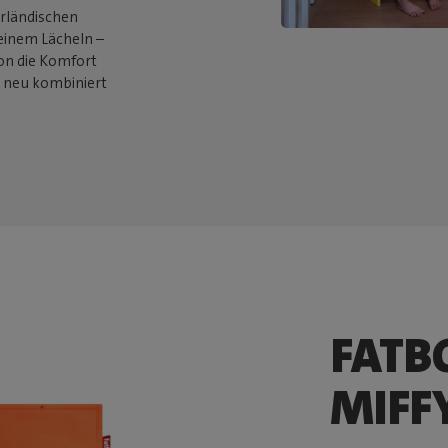
erländischen
einem Lächeln –
ion die Komfort
d neu kombiniert
FATB
MIFF