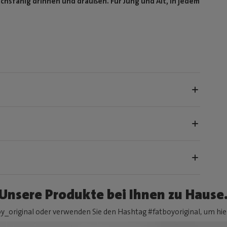
chsfähig drinnen und draußen. Für Jung und Alt, in jedem
Unsere Produkte bei Ihnen zu Hause
y_original oder verwenden Sie den Hashtag #fatboyoriginal, um hier