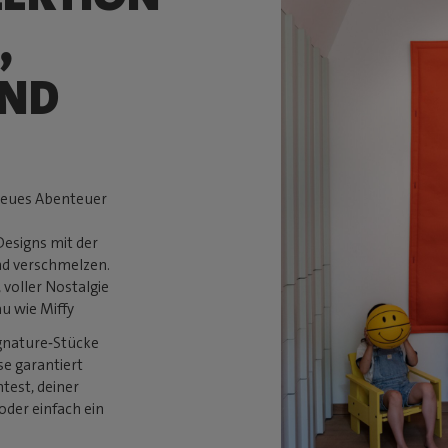
,
UND
neues Abenteuer
Designs mit der
nd verschmelzen.
 voller Nostalgie
au wie Miffy
ignature‑Stücke
se garantiert
htest, deiner
oder einfach ein