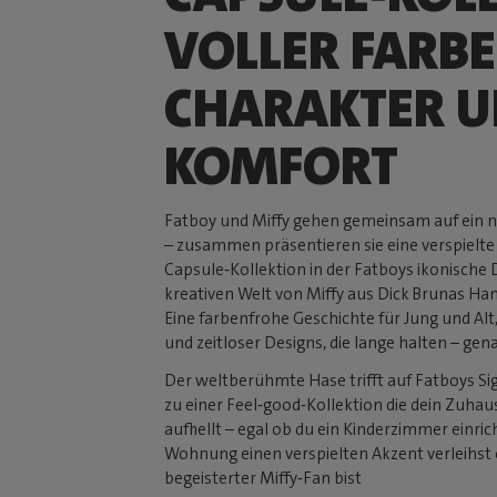
VOLLER FARBE
CHARAKTER 
KOMFORT
Fatboy und Miffy gehen gemeinsam auf ein 
– zusammen präsentieren sie eine verspielte
Capsule‑Kollektion in der Fatboys ikonische 
kreativen Welt von Miffy aus Dick Brunas Ha
Eine farbenfrohe Geschichte für Jung und Alt,
und zeitloser Designs, die lange halten – gen
Der weltberühmte Hase trifft auf Fatboys S
zu einer Feel‑good‑Kollektion die dein Zuhau
aufhellt – egal ob du ein Kinderzimmer einric
Wohnung einen verspielten Akzent verleihst 
begeisterter Miffy‑Fan bist