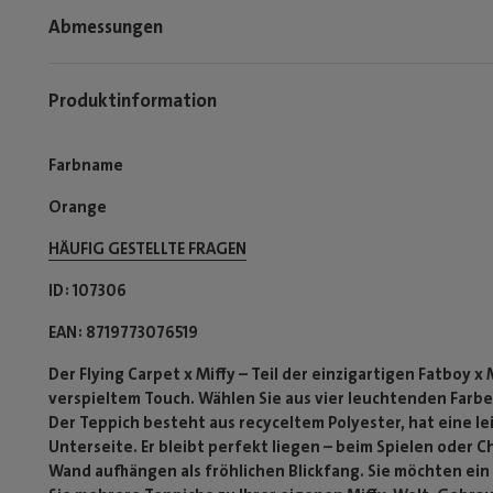
Abmessungen
Produktinformation
Farbname
Orange
HÄUFIG GESTELLTE FRAGEN
ID
107306
EAN
8719773076519
Der Flying Carpet x Miffy – Teil der einzigartigen Fatboy x
verspieltem Touch. Wählen Sie aus vier leuchtenden Farben
Der Teppich besteht aus recyceltem Polyester, hat eine l
Unterseite. Er bleibt perfekt liegen – beim Spielen oder Ch
Wand aufhängen als fröhlichen Blickfang. Sie möchten ei