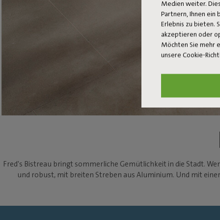
Medien weiter. Dies
Partnern, Ihnen ein
Erlebnis zu bieten. 
akzeptieren oder o
Möchten Sie mehr e
unsere Cookie-Richt
Fred's Bistreau bringt sommerliche Gemütlichkeit in die Stadt. Wen
und robust, mit breiten Streben aus Aluminium. Und mit einer 