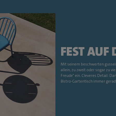
FEST AUF
Mit seinem beschwerten gusseis
allein, zu zweit oder sogar zu v
Freude" ein. Cleveres Detail: D
Bistro-Gartentisch immer gerade,