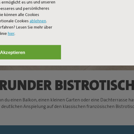
 ermöglicht es uns und unseren
 besseres und persönlicheres
Sie können alle Cookies
ptionale Cookies
ablehnen
.
rfahren? Lesen Sie mehr über
linie
hier
.
Akzeptieren
RUNDER BISTROTISC
n du einen Balkon, einen kleinen Garten oder eine Dachterrasse has
deutlichen Anspielung auf den klassischen französischen Bistrotisch