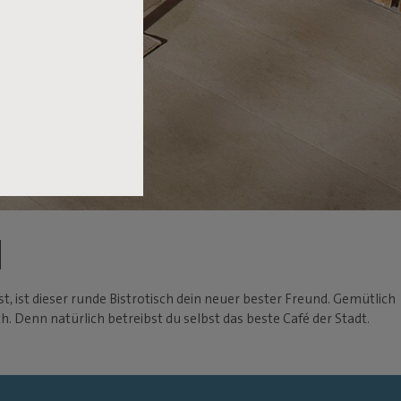
H
t, ist dieser runde Bistrotisch dein neuer bester Freund. Gemütlich
. Denn natürlich betreibst du selbst das beste Café der Stadt.