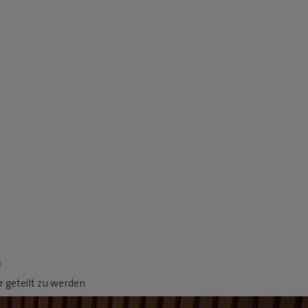
.
 geteilt zu werden