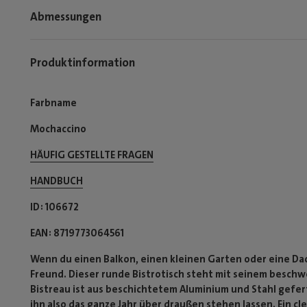
Abmessungen
Produktinformation
Farbname
Mochaccino
HÄUFIG GESTELLTE FRAGEN
HANDBUCH
ID
106672
EAN
8719773064561
Wenn du einen Balkon, einen kleinen Garten oder eine Dach
Freund. Dieser runde Bistrotisch steht mit seinem beschw
Bistreau ist aus beschichtetem Aluminium und Stahl gefe
ihn also das ganze Jahr über draußen stehen lassen. Ein c