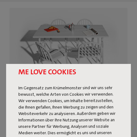
ME LOVE COOKIES
Im Gegensatz zum Krümelmonster sind wir uns sehr
bewusst, welche Arten von Cookies wir verwenden.
MODERNER GARTENTISCH
Wir verwenden Cookies, um Inhalte bereitzustellen,
FÜR EIN PICKNICKGEFÜHL
die Ihnen gefallen, Ihnen Werbung zu zeigen und den
Websiteverkehr zu analysieren. Außerdem geben wir
Informationen über Ihre Nutzung unserer Website an
Der Fred’s Medium Table ist ein moderner Gartentisch
unsere Partner für Werbung, Analysen und soziale
mit einem kleinen Augenzwinkern zur klassischen
Medien weiter. Dies ermöglicht es uns und unseren
Picknickbank. Die Tischplatte aus breiten Latten wirkt