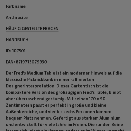
Farbname
Anthracite
HÄUFIG GESTELLTE FRAGEN
HANDBUCH
ID
107501
EAN
8719773079930
Der Fred’s Medium Table ist ein moderner Hinweis auf die
klassische Picknickbank in einer raffinierten
Designerinterpretation. Dieser Gartentisch ist die
kompaktere Version des großzügigen Fred’s Table, bleibt
aber überraschend geräumig. Mit seinen 170 x 90
Zentimetern passt er perfekt in große und kleine
Außenbereiche, und vier bis sechs Personen können
bequem Platz nehmen. Gefertigt aus starkem Aluminium
und entwickelt für viele Jahre im Freien. Die runden Beine
lassen sich leicht einklappen, sodass er im Winter kompakt