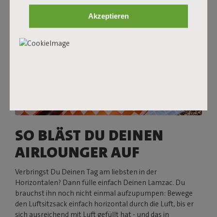
Akzeptieren
SO BLÄST DU DEINEN
AIRLOUNGER AUF
Verbringst Du Deinen Tag am liebsten in der
Horizontalen? Dann fülle einfach Deinen Lamzac. Du
brauchst ihn noch nicht einmal aufzupumpen: Bewege
den Luftsitzsack einfach horizontal durch die Luft, bis er
sich ausreichend mit Luft gefüllt hat - und das in