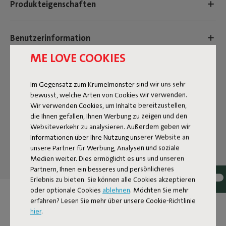
Produkteigenschaften
Benutzerinformation
ME LOVE COOKIES
Nachhaltigkeitsinformation
Im Gegensatz zum Krümelmonster sind wir uns sehr
bewusst, welche Arten von Cookies wir verwenden.
Reviews: 4.4 / 5 (97 reviews)
Wir verwenden Cookies, um Inhalte bereitzustellen,
die Ihnen gefallen, Ihnen Werbung zu zeigen und den
Unsere Produkte bei Ihnen zu
Websiteverkehr zu analysieren. Außerdem geben wir
Informationen über Ihre Nutzung unserer Website an
Hause.
unsere Partner für Werbung, Analysen und soziale
Medien weiter. Dies ermöglicht es uns und unseren
Taggen Sie @fatboy_original oder verwenden Sie den
Partnern, Ihnen ein besseres und persönlicheres
Hashtag #fatboyoriginal, um hier geteilt zu werden
Erlebnis zu bieten. Sie können alle Cookies akzeptieren
oder optionale Cookies
ablehnen
. Möchten Sie mehr
erfahren? Lesen Sie mehr über unsere Cookie-Richtlinie
hier
.