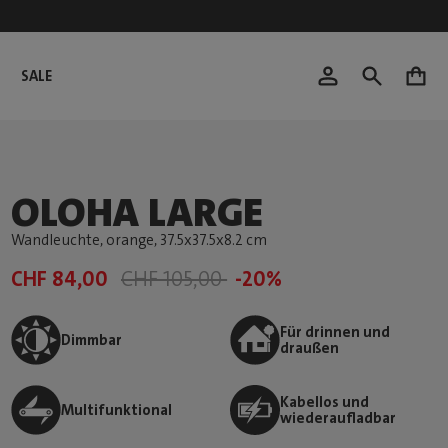
SALE
0
OLOHA LARGE
Wandleuchte, orange
, 37.5x37.5x8.2 cm
CHF 84,00
CHF 105,00
-20%
Für drinnen und
Dimmbar
draußen
Kabellos und
Multifunktional
wiederaufladbar