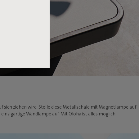
 auf sich ziehen wird. Stelle diese Metallschale mit Magnetlampe auf
 einzigartige Wandlampe auf. Mit Oloha ist alles möglich.