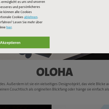
 ermöglicht es uns und unseren
 besseres und persönlicheres
Sie können alle Cookies
ptionale Cookies
ablehnen
.
rfahren? Lesen Sie mehr über
linie
hier
.
Akzeptieren
OLOHA
es. Außerdem ist sie ein vielseitiges Designobjekt, das viele Blicke
en Couchtisch als originellen Blickfang oder hänge sie einfach als