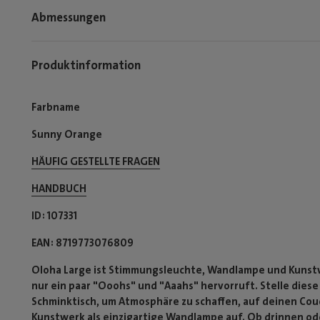
Abmessungen
Produktinformation
Farbname
Sunny Orange
HÄUFIG GESTELLTE FRAGEN
HANDBUCH
ID
107331
EAN
8719773076809
Oloha Large ist Stimmungsleuchte, Wandlampe und Kunstwer
nur ein paar "Ooohs" und "Aaahs" hervorruft. Stelle die
Schminktisch, um Atmosphäre zu schaffen, auf deinen Couch
Kunstwerk als einzigartige Wandlampe auf. Ob drinnen oder