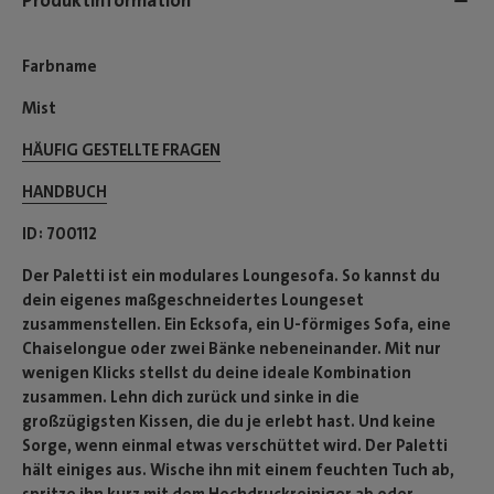
Produktinformation
Farbname
Mist
HÄUFIG GESTELLTE FRAGEN
HANDBUCH
ID
700112
Der Paletti ist ein modulares Loungesofa. So kannst du
dein eigenes maßgeschneidertes Loungeset
zusammenstellen. Ein Ecksofa, ein U-förmiges Sofa, eine
Chaiselongue oder zwei Bänke nebeneinander. Mit nur
wenigen Klicks stellst du deine ideale Kombination
zusammen. Lehn dich zurück und sinke in die
großzügigsten Kissen, die du je erlebt hast. Und keine
Sorge, wenn einmal etwas verschüttet wird. Der Paletti
hält einiges aus. Wische ihn mit einem feuchten Tuch ab,
spritze ihn kurz mit dem Hochdruckreiniger ab oder