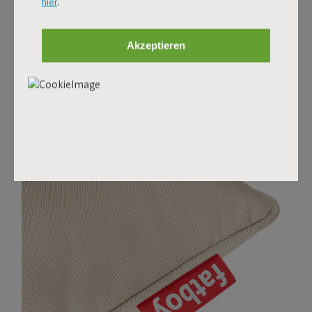
hier
.
PALETTI
Akzeptieren
Die Paletti-Bezüge sind in verschiedenen Farben
erhältlich und aus hochwertigem Stoff gefertigt. Diese
Olefin-Bezüge sind wasser- und schmutzabweisend,
fleckenresistent und UV-beständig – bereit für
jahrelanges Loungen.
Jetzt shoppen