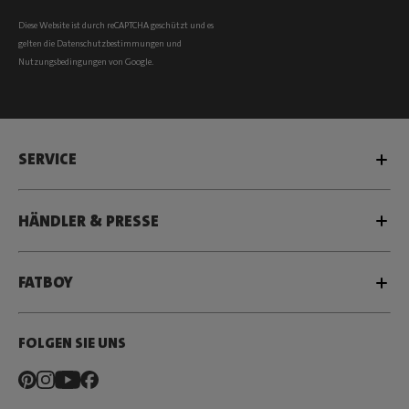
Diese Website ist durch reCAPTCHA geschützt und es
gelten die
Datenschutzbestimmungen
und
Nutzungsbedingungen
von Google.
SERVICE
HÄNDLER & PRESSE
FATBOY
FOLGEN SIE UNS