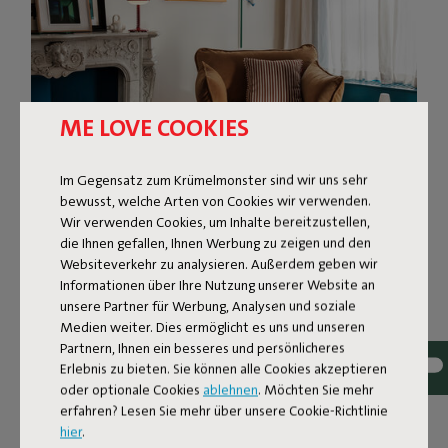
ME LOVE COOKIES
Im Gegensatz zum Krümelmonster sind wir uns sehr
bewusst, welche Arten von Cookies wir verwenden.
Wir verwenden Cookies, um Inhalte bereitzustellen,
die Ihnen gefallen, Ihnen Werbung zu zeigen und den
Websiteverkehr zu analysieren. Außerdem geben wir
FROTTEE-POUF
Informationen über Ihre Nutzung unserer Website an
unsere Partner für Werbung, Analysen und soziale
Medien weiter. Dies ermöglicht es uns und unseren
Point Terry gibt jedem Innenraum den letzten Schliff.
Partnern, Ihnen ein besseres und persönlicheres
Dieser Frottee-Hocker lässt sich leicht platzieren und
Erlebnis zu bieten. Sie können alle Cookies akzeptieren
fühlt sich überall zu Hause. In deinem Wohn- oder
oder optionale Cookies
ablehnen
. Möchten Sie mehr
Esszimmer, aber auch in deinem Schlafzimmer oder
erfahren? Lesen Sie mehr über unsere Cookie-Richtlinie
Arbeitszimmer. Der Clou: Er ist auch super
hier
.
multifunktional. Fehlt dir ein zusätzlicher Stuhl bei einem