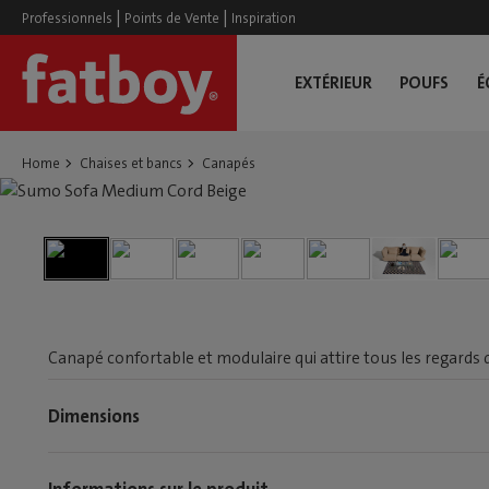
|
|
Professionnels
Points de Vente
Inspiration
EXTÉRIEUR
POUFS
É
Home
Chaises et bancs
Canapés
Canapé confortable et modulaire qui attire tous les regards 
Dimensions
Informations sur le produit