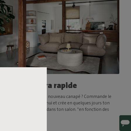
Livraison ultra rapide
Tu as hâte d'essayer ton nouveau canapé ? Commande le
Sumo Sofa dès aujourd'hui et crée en quelques jours ton
espace de détente idéal dans ton salon. *en fonction des
stocks disponibles