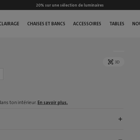
20% sur une sélection de luminaires
CLAIRAGE
CHAISES ET BANCS
ACCESSOIRES
TABLES
NO
3D
dans ton intérieur.
En savoir plus.