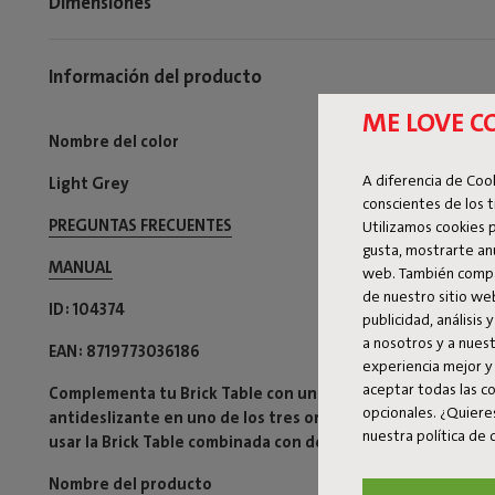
Dimensiones
Información del producto
ME LOVE C
Nombre del color
A diferencia de Co
Light Grey
conscientes de los t
PREGUNTAS FRECUENTES
Utilizamos cookies 
gusta, mostrarte anun
MANUAL
web. También compa
de nuestro sitio we
ID
104374
publicidad, análisis 
a nosotros y a nuest
EAN
8719773036186
experiencia mejor y
aceptar todas las c
Complementa tu Brick Table con un segundo tablero: el Bri
opcionales. ¿Quiere
antideslizante en uno de los tres orificios. Brick's Buddy 
nuestra política de
usar la Brick Table combinada con dos superficies.
Nombre del producto