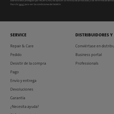
Este sitio está protegido por reCAPTCHA y se aplican la
Política de privacidad
y los
Términos de servic
Haz clic
aquí
para ver las condiciones del boletín
SERVICE
DISTRIBUIDORES Y
Repair & Care
Conviértase en distrib
Pedido
Business portal
Desistir de la compra
Professionals
Pago
Envío y entrega
Devoluciones
Garantía
¿Necesita ayuda?