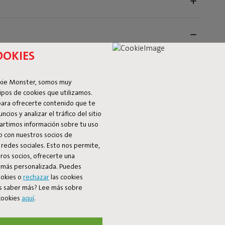
OOKIES
okie Monster, somos muy
ipos de cookies que utilizamos.
para ofrecerte contenido que te
cios y analizar el tráfico del sitio
rtimos información sobre tu uso
b con nuestros socios de
y redes sociales. Esto nos permite,
ros socios, ofrecerte una
 más personalizada. Puedes
ookies o
rechazar
las cookies
ck’s Buddy. Sencillamente introduce el tablero
s saber más? Lee más sobre
es un amigo más de la Brick Table. Este amigo te permite
 cookies
aquí
.