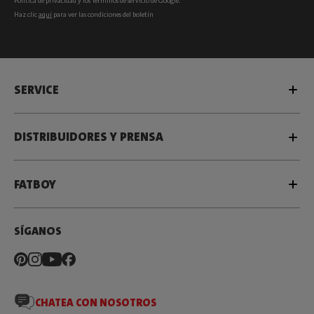
Política de privacidad
y los
Términos de servicio
de Google.
Haz clic
aquí
para ver las condiciones del boletín
SERVICE
DISTRIBUIDORES Y PRENSA
FATBOY
SÍGANOS
CHATEA CON NOSOTROS