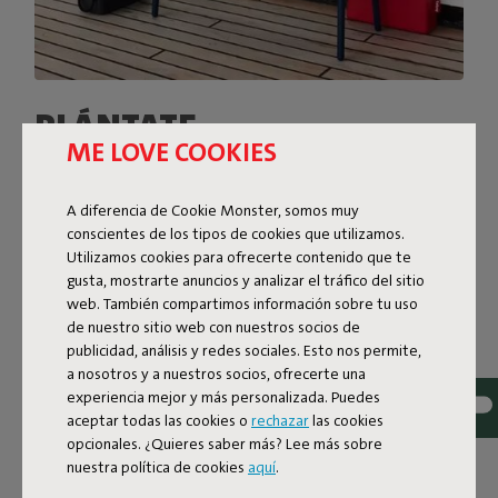
PLÁNTATE
ME LOVE COOKIES
CÓMODAMENTE EN TU
BANCO DE JARDÍN
A diferencia de Cookie Monster, somos muy
conscientes de los tipos de cookies que utilizamos.
¿Gris? ¿Amarillo? ¿O prefieres el verde? No te preocupes,
Utilizamos cookies para ofrecerte contenido que te
Bankski acierta siempre, independientemente del color
gusta, mostrarte anuncios y analizar el tráfico del sitio
que elijas. Dado que este banco de exteriores es
web. También compartimos información sobre tu uso
resistente a los rayos UV y a la corrosión, seguirá
de nuestro sitio web con nuestros socios de
ofreciéndote descanso durante muchos años. Al estar
publicidad, análisis y redes sociales. Esto nos permite,
fabricado en aluminio ligero, resulta fácil de levantar o
a nosotros y a nuestros socios, ofrecerte una
apilar. Además, con el cojín Bankski a juego,
experiencia mejor y más personalizada. Puedes
permanecerás cómodamente sentado durante largas
aceptar todas las cookies o
rechazar
las cookies
opcionales. ¿Quieres saber más? Lee más sobre
horas.
nuestra política de cookies
aquí
.