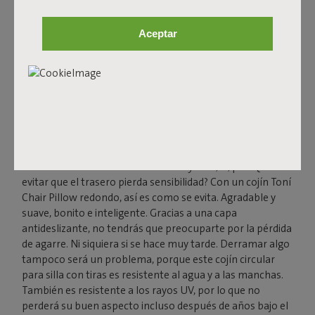
Aceptar
SIÉNTATE TRANQUILO.
COMO EL COJÍN DE TU
TABURETE
Una Toní Chair de aluminio está muy bien, sí, pero ¿cómo
evitar que el trasero pierda sensibilidad? Con un cojín Toní
Chair Pillow redondo, así es como se evita. Agradable y
suave, bonito e inteligente. Gracias a una capa
antideslizante, no tendrás que preocuparte por la pérdida
de agarre. Ni siquiera si se hace muy tarde. Derramar algo
tampoco será un problema, porque este cojín circular
para silla con tiras es resistente al agua y a las manchas.
También es resistente a los rayos UV, por lo que no
perderá su buen aspecto incluso después de años bajo el