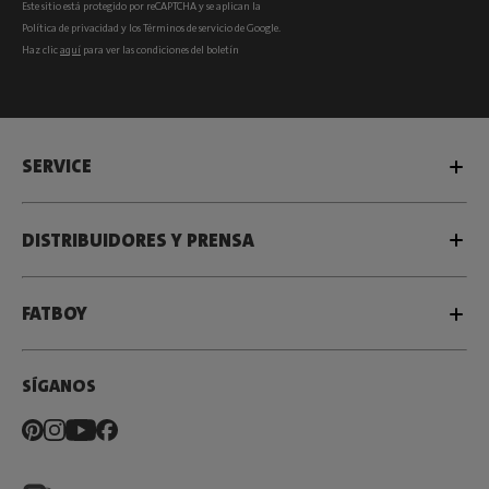
Este sitio está protegido por reCAPTCHA y se aplican la
Política de privacidad
y los
Términos de servicio
de Google.
Haz clic
aquí
para ver las condiciones del boletín
SERVICE
DISTRIBUIDORES Y PRENSA
FATBOY
SÍGANOS