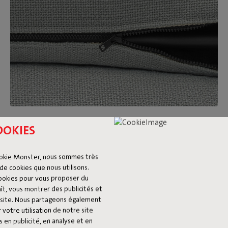
Housses amovibles et lavables
OOKIES
Envie de changement après quelque temps ? Il te suffit de
remplacer les housses de ton Sumo Sofa par une autre
okie Monster, nous sommes très
de cookies que nous utilisons.
couleur ou un autre tissu. En plus, les housses sont lavables.
cookies pour vous proposer du
Gros accident ? Alors on te renvoie volontiers vers notre
ît, vous montrer des publicités et
guide des taches.
du site. Nous partageons également
 votre utilisation de notre site
 en publicité, en analyse et en