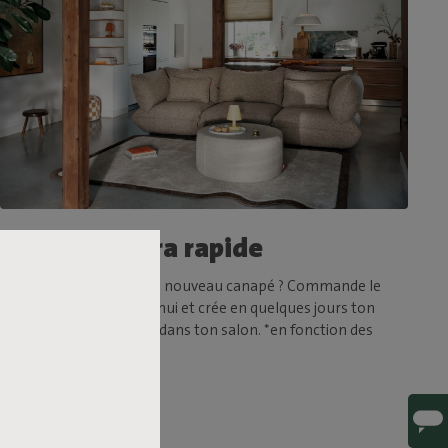
Livraison ultra rapide
Tu as hâte d'essayer ton nouveau canapé ? Commande le
Sumo Sofa dès aujourd'hui et crée en quelques jours ton
espace de détente idéal dans ton salon. *en fonction des
stocks disponibles