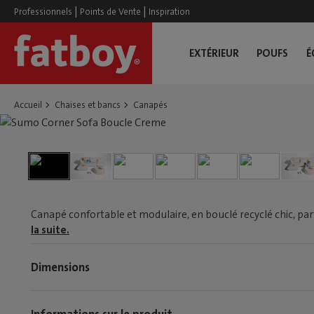
|
|
Professionnels
Points de Vente
Inspiration
EXTÉRIEUR
POUFS
É
Accueil
Chaises et bancs
Canapés
Canapé confortable et modulaire, en bouclé recyclé chic, par
la suite.
Dimensions
Informations sur le produit