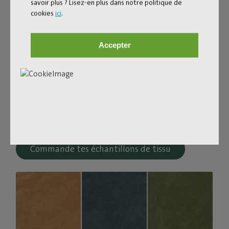
savoir plus ? Lisez-en plus dans notre politique de
cookies
ici
.
Tissu bouclé
Accepter
Le Sumo Sofa Bouclé est fabriqué en polyester recyclé
avec une luxueuse structure bouclée. Le tissu est ultra
résistant, durable et tissé avec des fils de différentes
nuances pour un joli mélange de couleurs. Doux et
confortable pour s’y enfoncer, mais assez ferme pour
offrir un bon soutien. Pour encore plus de confort,
associe-le à un coussin Puff Pillow Bouclé.
Commande tes échantillons de tissu