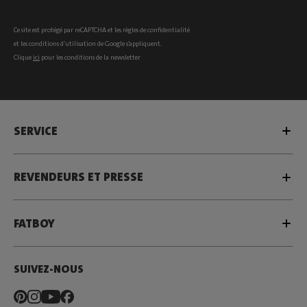
Ce site est protégé par reCAPTCHA et les
règles de confidentialité
et les
conditions d’utilisation
de Google s’appliquent.
Clique
ici
pour les conditions de la newsletter
SERVICE
REVENDEURS ET PRESSE
FATBOY
SUIVEZ-NOUS