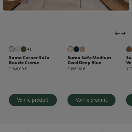
+2
Sumo Corner Sofa
Sumo Sofa Medium
Su
Boucle Creme
Cord Deep Blue
Ve
3.946,00 €
2.396,00 €
3.3
Voir le produit
Voir le produit