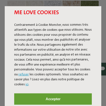
ME LOVE COOKIES
Contrairement à Cookie Monster, nous sommes très
attentifs aux types de cookies que nous utilisons. Nous
utilisons des cookies pour vous proposer du contenu
qui vous plaît, vous montrer des publicités et analyser
le trafic du site. Nous partageons également des
informations sur votre utilisation de notre site avec
nos partenaires en publicité, en analyse et en réseaux
sociaux. Cela nous permet, ainsi qu’à nos partenaires,
de vous offrir une expérience meilleure et plus
Tissu bouclé
personnalisée. Vous pouvez accepter tous les cookies
ou
refuser
les cookies optionnels. Vous souhaitez en
Le Sumo Sofa Bouclé est fabriqué en polyester recyclé
savoir plus ? Lisez-en plus dans notre politique de
avec une luxueuse structure bouclée. Le tissu est ultra
cookies
ici
.
résistant, durable et tissé avec des fils de différentes
nuances pour un joli mélange de couleurs. Doux et
confortable pour s’y enfoncer, mais assez ferme pour
Accepter
offrir un bon soutien. Pour encore plus de confort,