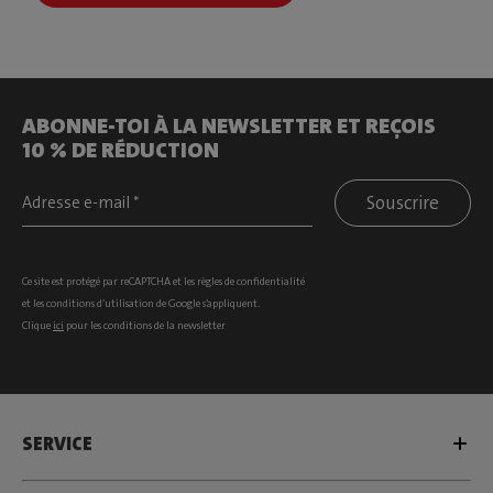
ABONNE-TOI À LA NEWSLETTER ET REÇOIS
10 % DE RÉDUCTION
Souscrire
Ce site est protégé par reCAPTCHA et les
règles de confidentialité
et les
conditions d’utilisation
de Google s’appliquent.
Clique
ici
pour les conditions de la newsletter
SERVICE