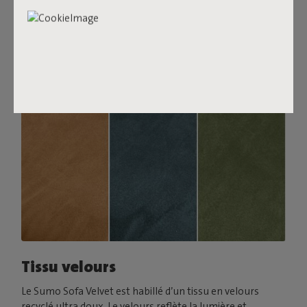
associe-le à un coussin Puff Pillow Bouclé.
Commande tes échantillons de tissu
Tissu velours
Le Sumo Sofa Velvet est habillé d’un tissu en velours
recyclé ultra doux. Le velours reflète la lumière et