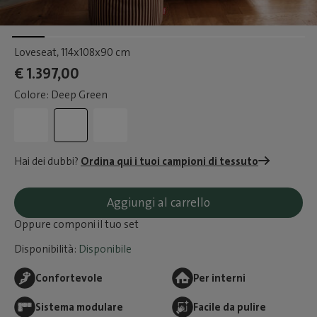
Loveseat
, 114x108x90 cm
€ 1.397,00
Colore: Deep Green
Hai dei dubbi?
Ordina qui i tuoi campioni di tessuto
Aggiungi al carrello
Oppure componi il tuo set
Disponibilità:
Disponibile
Confortevole
Per interni
Sistema modulare
Facile da pulire