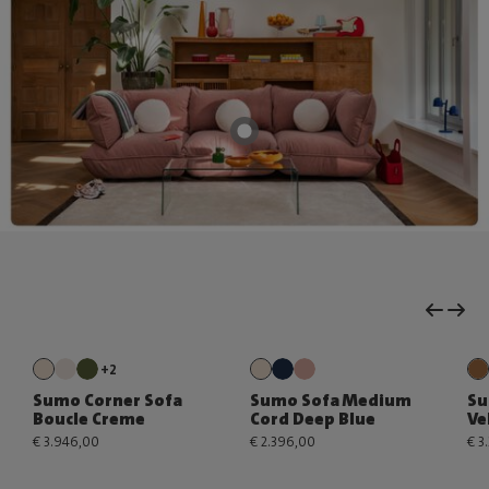
+2
Sumo Corner Sofa
Sumo Sofa Medium
Su
Boucle Creme
Cord Deep Blue
Ve
€ 3.946,00
€ 2.396,00
€ 3