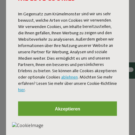
Im Gegensatz zum Krümelmonster sind wir uns sehr
bewusst, welche Arten von Cookies wir verwenden.
Wir verwenden Cookies, um Inhalte bereitzustellen,
die Ihnen gefallen, Ihnen Werbung zu zeigen und den
Websiteverkehr zu analysieren. Außerdem geben wir
Informationen über Ihre Nutzung unserer Website an
unsere Partner für Werbung, Analysen und soziale
Medien weiter. Dies ermöglicht es uns und unseren
Partnern, Ihnen ein besseres und persönlicheres
Erlebnis zu bieten. Sie können alle Cookies akzeptieren
oder optionale Cookies
ablehnen
. Möchten Sie mehr
erfahren? Lesen Sie mehr über unsere Cookie-Richtlinie
Tessuto bouclé
hier
.
Il Sumo Sofa Bouclé è realizzato in poliestere riciclato con
una lussuosa struttura bouclé. Il tessuto è super
Akzeptieren
resistente, durevole e tessuto con filati in diverse tonalità
per un bellissimo effetto mélange. Morbido e
confortevole per sprofondarci dentro, ma abbastanza
solido da offrire un buon sostegno. Per un comfort extra,