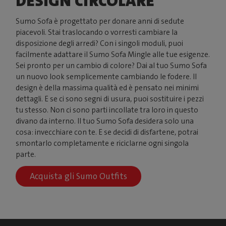
DESIGN CIRCOLARE
Sumo Sofa è progettato per donare anni di sedute
piacevoli. Stai traslocando o vorresti cambiare la
disposizione degli arredi? Con i singoli moduli, puoi
facilmente adattare il Sumo Sofa Mingle alle tue esigenze.
Sei pronto per un cambio di colore? Dai al tuo Sumo Sofa
un nuovo look semplicemente cambiando le fodere. Il
design è della massima qualità ed è pensato nei minimi
dettagli. E se ci sono segni di usura, puoi sostituire i pezzi
tu stesso. Non ci sono parti incollate tra loro in questo
divano da interno. Il tuo Sumo Sofa desidera solo una
cosa: invecchiare con te. E se decidi di disfartene, potrai
smontarlo completamente e riciclarne ogni singola
parte.
Acquista gli Sumo Outfits