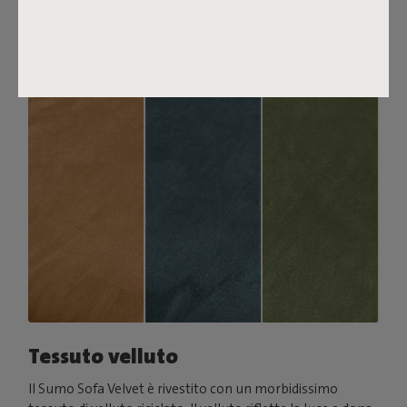
abbinalo a un Puff Pillow Bouclé.
Ordina i tuoi campioni di tessuto
Tessuto velluto
Il Sumo Sofa Velvet è rivestito con un morbidissimo