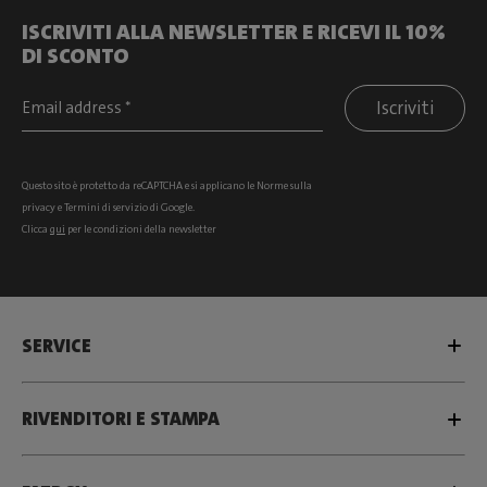
ISCRIVITI ALLA NEWSLETTER E RICEVI IL 10%
DI SCONTO
Iscriviti
Questo sito è protetto da reCAPTCHA e si
applicano le Norme sulla
privacy
e
Termini di servizio
di Google.
Clicca
qui
per le condizioni della newsletter
SERVICE
RIVENDITORI E STAMPA