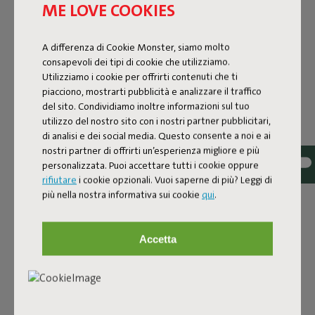
ME LOVE COOKIES
A differenza di Cookie Monster, siamo molto
consapevoli dei tipi di cookie che utilizziamo.
Utilizziamo i cookie per offrirti contenuti che ti
piacciono, mostrarti pubblicità e analizzare il traffico
del sito. Condividiamo inoltre informazioni sul tuo
utilizzo del nostro sito con i nostri partner pubblicitari,
di analisi e dei social media. Questo consente a noi e ai
nostri partner di offrirti un’esperienza migliore e più
personalizzata. Puoi accettare tutti i cookie oppure
rifiutare
i cookie opzionali. Vuoi saperne di più? Leggi di
più nella nostra informativa sui cookie
qui
.
Tessuto bouclé
Il Sumo Sofa Bouclé è realizzato in poliestere riciclato con
Accetta
una lussuosa struttura bouclé. Il tessuto è super
resistente, durevole e tessuto con filati in diverse tonalità
per un bellissimo effetto mélange. Morbido e
confortevole per sprofondarci dentro, ma abbastanza
solido da offrire un buon sostegno. Per un comfort extra,