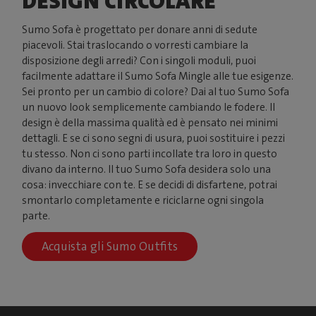
DESIGN CIRCOLARE
Sumo Sofa è progettato per donare anni di sedute
piacevoli. Stai traslocando o vorresti cambiare la
disposizione degli arredi? Con i singoli moduli, puoi
facilmente adattare il Sumo Sofa Mingle alle tue esigenze.
Sei pronto per un cambio di colore? Dai al tuo Sumo Sofa
un nuovo look semplicemente cambiando le fodere. Il
design è della massima qualità ed è pensato nei minimi
dettagli. E se ci sono segni di usura, puoi sostituire i pezzi
tu stesso. Non ci sono parti incollate tra loro in questo
divano da interno. Il tuo Sumo Sofa desidera solo una
cosa: invecchiare con te. E se decidi di disfartene, potrai
smontarlo completamente e riciclarne ogni singola
parte.
Acquista gli Sumo Outfits