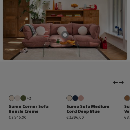
+2
Sumo Corner Sofa
Sumo Sofa Medium
Su
Boucle Creme
Cord Deep Blue
Ve
€ 3.946,00
€ 2.396,00
€ 3