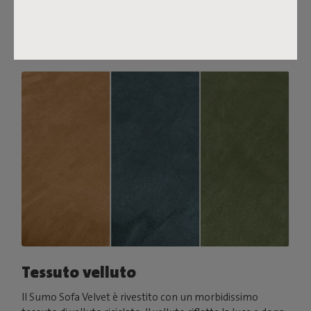
abbinalo a un Puff Pillow Bouclé.
Ordina i tuoi campioni di tessuto
Tessuto velluto
Il Sumo Sofa Velvet è rivestito con un morbidissimo