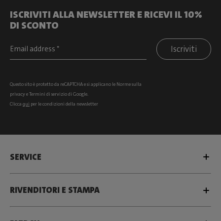
ISCRIVITI ALLA NEWSLETTER E RICEVI IL 10%
DI SCONTO
Iscriviti
Questo sito è protetto da reCAPTCHA e si
applicano le Norme sulla
privacy
e
Termini di servizio
di Google.
Clicca
qui
per le condizioni della newsletter
SERVICE
RIVENDITORI E STAMPA