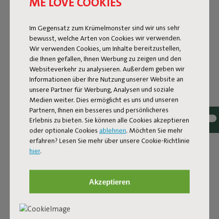
ME LOVE COOKIES
Im Gegensatz zum Krümelmonster sind wir uns sehr
bewusst, welche Arten von Cookies wir verwenden.
Wir verwenden Cookies, um Inhalte bereitzustellen,
die Ihnen gefallen, Ihnen Werbung zu zeigen und den
Websiteverkehr zu analysieren. Außerdem geben wir
Informationen über Ihre Nutzung unserer Website an
unsere Partner für Werbung, Analysen und soziale
Medien weiter. Dies ermöglicht es uns und unseren
Partnern, Ihnen ein besseres und persönlicheres
Erlebnis zu bieten. Sie können alle Cookies akzeptieren
oder optionale Cookies
ablehnen
. Möchten Sie mehr
erfahren? Lesen Sie mehr über unsere Cookie-Richtlinie
hier
.
Tessuto bouclé
Il Sumo Sofa Bouclé è realizzato in poliestere riciclato con
Akzeptieren
una lussuosa struttura bouclé. Il tessuto è super
resistente, durevole e tessuto con filati in diverse tonalità
per un bellissimo effetto mélange. Morbido e
confortevole per sprofondarci dentro, ma abbastanza