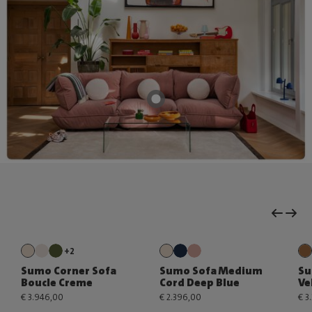
+2
Sumo Corner Sofa
Sumo Sofa Medium
Su
Boucle Creme
Cord Deep Blue
Ve
€ 3.946,00
€ 2.396,00
€ 3