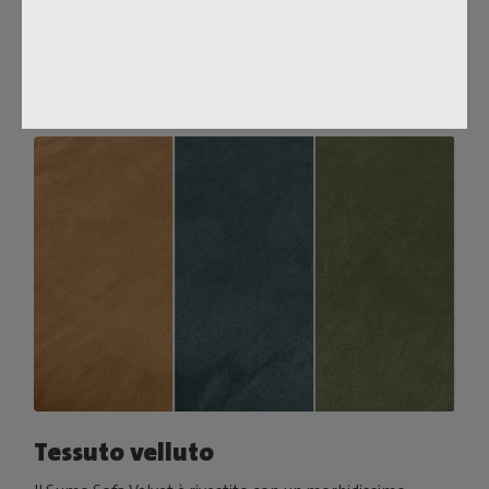
solido da offrire un buon sostegno. Per un comfort extra,
abbinalo a un Puff Pillow Bouclé.
Ordina i tuoi campioni di tessuto
Tessuto velluto