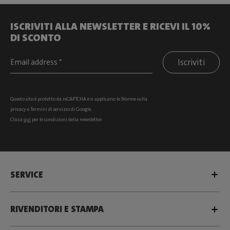
ISCRIVITI ALLA NEWSLETTER E RICEVI IL 10%
DI SCONTO
Iscriviti
Questo sito è protetto da reCAPTCHA e si
applicano le Norme sulla
privacy
e
Termini di servizio
di Google.
Clicca
qui
per le condizioni della newsletter
SERVICE
RIVENDITORI E STAMPA