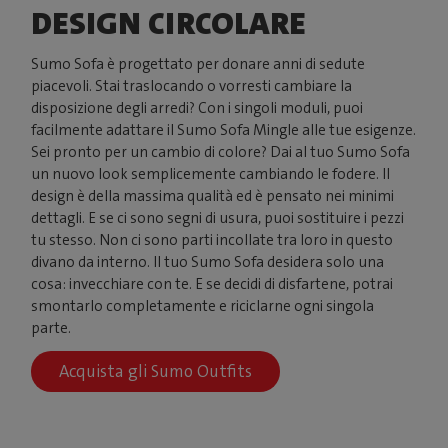
DESIGN CIRCOLARE
Sumo Sofa è progettato per donare anni di sedute
piacevoli. Stai traslocando o vorresti cambiare la
disposizione degli arredi? Con i singoli moduli, puoi
facilmente adattare il Sumo Sofa Mingle alle tue esigenze.
Sei pronto per un cambio di colore? Dai al tuo Sumo Sofa
un nuovo look semplicemente cambiando le fodere. Il
design è della massima qualità ed è pensato nei minimi
dettagli. E se ci sono segni di usura, puoi sostituire i pezzi
tu stesso. Non ci sono parti incollate tra loro in questo
divano da interno. Il tuo Sumo Sofa desidera solo una
cosa: invecchiare con te. E se decidi di disfartene, potrai
smontarlo completamente e riciclarne ogni singola
parte.
Acquista gli Sumo Outfits