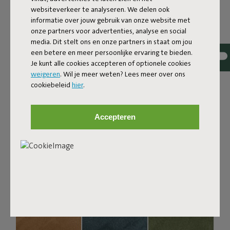
De Sumo Sofa Bouclé is gemaakt van gerecycled
websiteverkeer te analyseren. We delen ook
polyester met een luxe bouclé structuur. De stof is
informatie over jouw gebruik van onze website met
supersterk, slijtvast en geweven met garen in
onze partners voor advertenties, analyse en social
verschillende tinten voor een mooie kleurmelange. Zacht
media. Dit stelt ons en onze partners in staat om jou
en comfortabel om heerlijk in weg te zakken, maar stevig
een betere en meer persoonlijke ervaring te bieden.
Je kunt alle cookies accepteren of optionele cookies
genoeg voor een goede zit. Voor extra comfort
weigeren
. Wil je meer weten? Lees meer over ons
combineer je ‘m met een Puff Pillow Bouclé kussen.
cookiebeleid
hier
.
Bestel je stofstalen
Accepteren