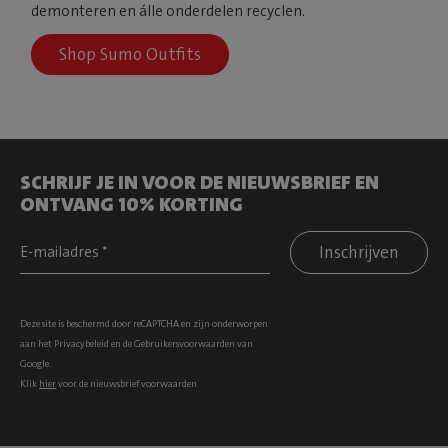
demonteren en álle onderdelen recyclen.
Shop Sumo Outfits
SCHRIJF JE IN VOOR DE NIEUWSBRIEF EN
ONTVANG 10% KORTING
Inschrijven
Deze site is beschermd door reCAPTCHA en zijn onderworpen
aan het
Privacybeleid
en de
Gebruikersvoorwaarden
van
Google.
Klik
hier
voor de nieuwsbrief voorwaarden