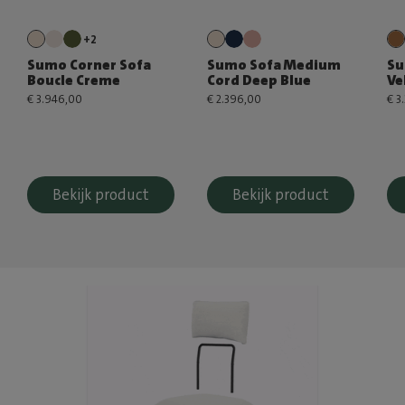
+2
Sumo Corner Sofa
Sumo Sofa Medium
Su
Boucle Creme
Cord Deep Blue
Ve
€ 3.946,00
€ 2.396,00
€ 3
Bekijk product
Bekijk product