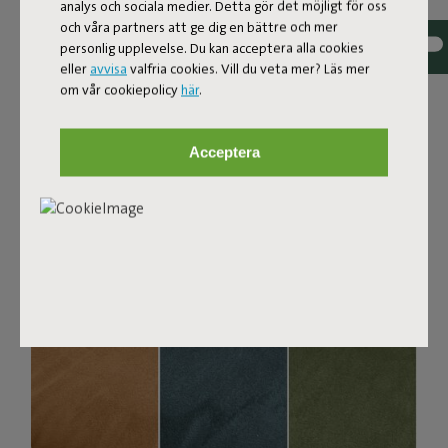
med en lyxig boucléstruktur. Tyget är superstarkt,
analys och sociala medier. Detta gör det möjligt för oss
slitstarkt och vävt med garn i olika nyanser för en vacker
och våra partners att ge dig en bättre och mer
färgmelerad effekt. Mjukt och bekvämt att sjunka ner i,
personlig upplevelse. Du kan acceptera alla cookies
men ändå tillräckligt fast för att ge bra sittkomfort. För
eller
avvisa
valfria cookies. Vill du veta mer? Läs mer
extra komfort kan du kombinera den med en Puff Pillow
om vår cookiepolicy
här
.
Bouclé.
Beställ dina tygprover
Acceptera