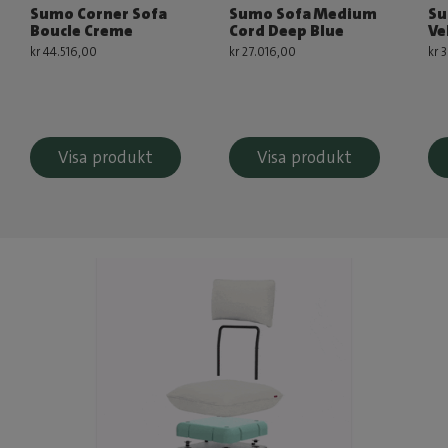
Sumo Corner Sofa
Sumo Sofa Medium
Su
Boucle Creme
Cord Deep Blue
Ve
kr 44.516,00
kr 27.016,00
kr 
Visa produkt
Visa produkt