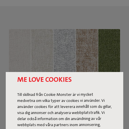
ME LOVE COOKIES
Till skillnad från Cookie Monster är vi mycket
medvetna om vilka typer av cookies vi använder. Vi
använder cookies för att leverera innehåll som du gillar,
Bouclé-tyg
visa dig annonser och analysera webbplatstrafik. Vi
delar också information om din användning av vår
Sumo Sofa Bouclé är tillverkad av återvunnen polyester
webbplats med våra partners inom annonsering,