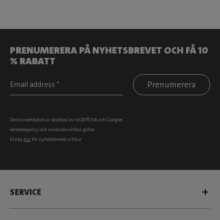
PRENUMERERA PÅ NYHETSBREVET OCH FÅ 10
% RABATT
Prenumerera
Denna webbplats är skyddad av reCAPTCHA och Googles
sekretesspolicy
och
användarvillkor
gäller.
Klicka
här
för nyhetsbrevets villkor
SERVICE