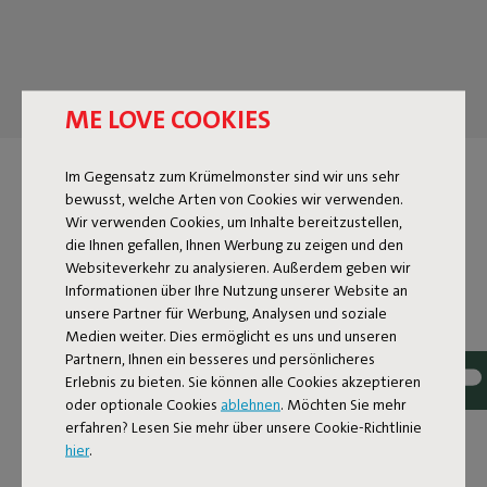
ME LOVE COOKIES
Im Gegensatz zum Krümelmonster sind wir uns sehr
INDOOR-POUFS
bewusst, welche Arten von Cookies wir verwenden.
Wir verwenden Cookies, um Inhalte bereitzustellen,
Ein Sofa und ein Pouf – das ist wie Yin und Yang, Bonnie und
die Ihnen gefallen, Ihnen Werbung zu zeigen und den
Clyde oder Tom und Jerry. Sie ergänzen sich perfekt. Poufs
Websiteverkehr zu analysieren. Außerdem geben wir
machen dein Zuhause gemütlicher und sorgen für das
Informationen über Ihre Nutzung unserer Website an
besondere Chill-Gefühl, für das Fatboy bekannt ist. Nicht nur
unsere Partner für Werbung, Analysen und soziale
ein echter Hingucker, sondern auch multifunktional. Eine
Medien weiter. Dies ermöglicht es uns und unseren
Fußstütze nach einem langen Arbeitstag, ein Tisch für dein
Partnern, Ihnen ein besseres und persönlicheres
Lieblingsgetränk oder ein zusätzlicher Sitzplatz, wenn
Erlebnis zu bieten. Sie können alle Cookies akzeptieren
spontan Freunde vorbeischauen. In unserer großen
oder optionale Cookies
ablehnen
. Möchten Sie mehr
Kollektion an Indoor-Poufs findest du unzählige Farben,
erfahren? Lesen Sie mehr über unsere Cookie-Richtlinie
Materialien und Muster. So findest du garantiert den
hier
.
perfekten Pouf für dein Zuhause.