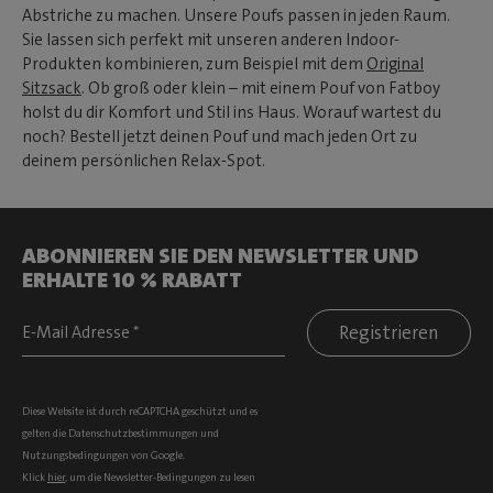
Abstriche zu machen. Unsere Poufs passen in jeden Raum.
Sie lassen sich perfekt mit unseren anderen Indoor-
Produkten kombinieren, zum Beispiel mit dem
Original
Sitzsack
. Ob groß oder klein – mit einem Pouf von Fatboy
holst du dir Komfort und Stil ins Haus. Worauf wartest du
noch? Bestell jetzt deinen Pouf und mach jeden Ort zu
deinem persönlichen Relax-Spot.
ABONNIEREN SIE DEN NEWSLETTER UND
ERHALTE 10 % RABATT
Registrieren
Diese Website ist durch reCAPTCHA geschützt und es
gelten die
Datenschutzbestimmungen
und
Nutzungsbedingungen
von Google.
Klick
hier
, um die Newsletter-Bedingungen zu lesen