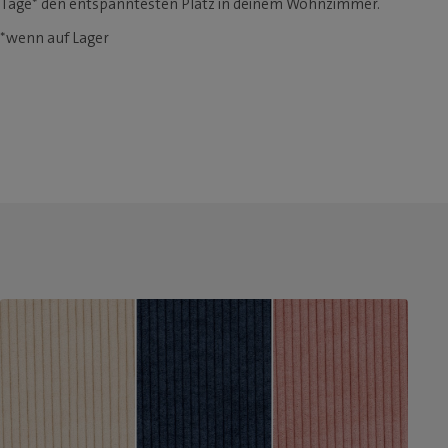
Tage* den entspanntesten Platz in deinem Wohnzimmer.
*wenn auf Lager