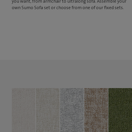
you want, from armchair to ultralong sofa. Assemble your
own Sumo Sofa set or choose from one of our fixed sets.