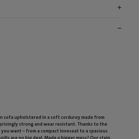
n sofa upholstered in a soft corduroy made from
rprisingly strong and wear resistant. Thanks to the
 you want – from a compact loveseat to a spacious
ills are no big deal. Made a bigger mess? Our stain