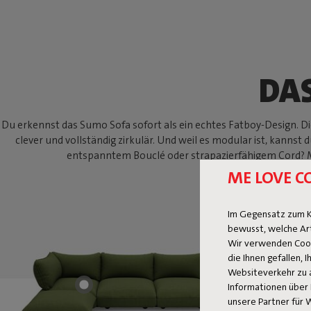
DA
Du erkennst das Sumo Sofa sofort als ein echtes Fatboy-Design. Die
clever und vollständig zirkulär. Und weil es modular ist, kanns
entspanntem Bouclé oder strapazierfähigem Cord? Mit 
ME LOVE C
Im Gegensatz zum K
bewusst, welche Ar
Wir verwenden Cooki
die Ihnen gefallen,
Websiteverkehr zu 
Informationen über 
unsere Partner für 