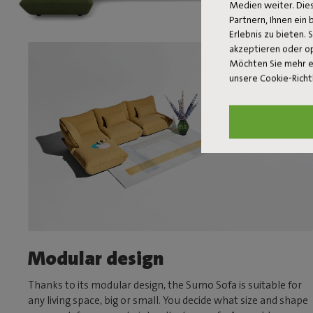
Medien weiter. Dies
Partnern, Ihnen ein
Erlebnis zu bieten. 
akzeptieren oder o
Möchten Sie mehr e
unsere Cookie-Richt
Modular design
Thanks to its modular design, the Sumo Sofa is suitable for
any living space, big or small. You decide what size and shape