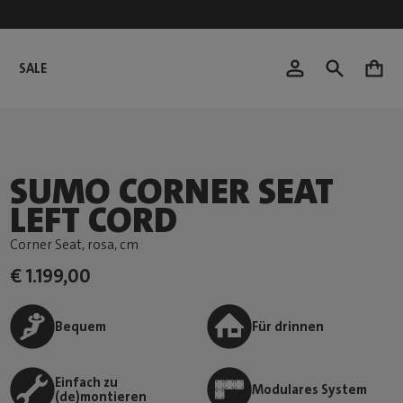
SALE
0
SUMO CORNER SEAT
LEFT CORD
Corner Seat, rosa
, cm
€ 1.199,00
Bequem
Für drinnen
Einfach zu
Modulares System
(de)montieren