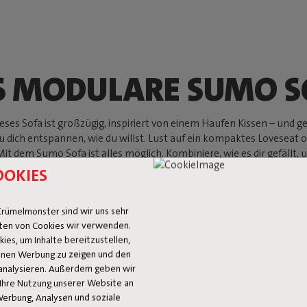
S MODULARE SUMO S
ses Sofa ist großzügig, inspiriert von einem Haufen Kissen – und ge
t du dich entspannen, wie du willst. Lust auf ein kompaktes Lovese
dem Sumo Sofa ist alles möglich. Kombiniere, wie es dir gefällt, un
OOKIES
Jetzt shoppen
rümelmonster sind wir uns sehr
ten von Cookies wir verwenden.
es, um Inhalte bereitzustellen,
 Ihnen Werbung zu zeigen und den
analysieren. Außerdem geben wir
Ihre Nutzung unserer Website an
Werbung, Analysen und soziale