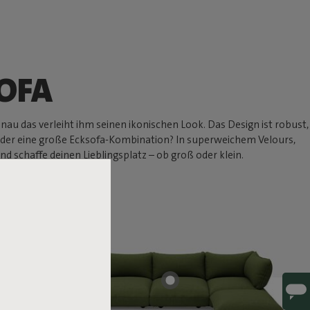
OFA
nau das verleiht ihm seinen ikonischen Look. Das Design ist robust,
at oder eine große Ecksofa-Kombination? In superweichem Velours,
d schaffe deinen Lieblingsplatz – ob groß oder klein.