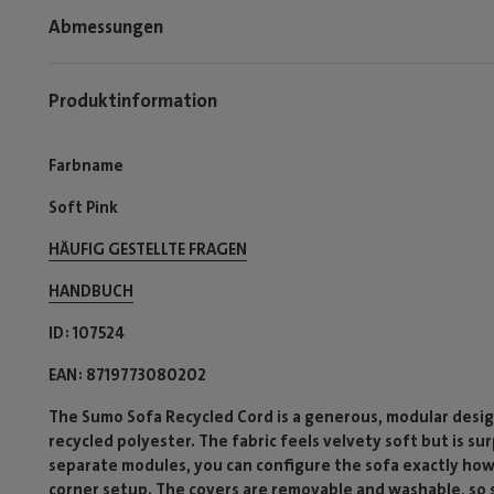
Abmessungen
Produktinformation
Farbname
Soft Pink
HÄUFIG GESTELLTE FRAGEN
HANDBUCH
ID
107524
EAN
8719773080202
The Sumo Sofa Recycled Cord is a generous, modular desig
recycled polyester. The fabric feels velvety soft but is su
separate modules, you can configure the sofa exactly how
corner setup. The covers are removable and washable, so sp