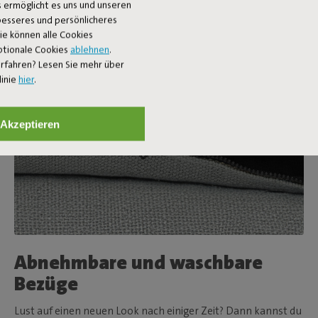
 ermöglicht es uns und unseren
 besseres und persönlicheres
Sie können alle Cookies
ptionale Cookies
ablehnen
.
rfahren? Lesen Sie mehr über
linie
hier
.
Akzeptieren
Abnehmbare und waschbare
Bezüge
Lust auf einen neuen Look nach einiger Zeit? Dann kannst du