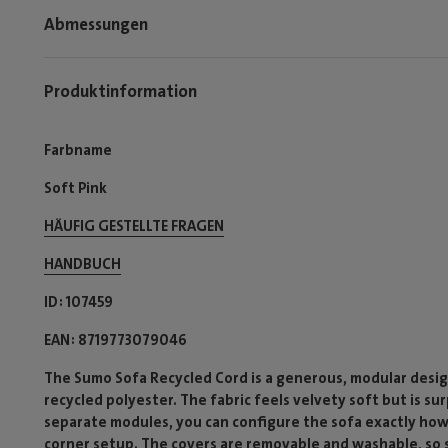
Abmessungen
Produktinformation
Farbname
Soft Pink
HÄUFIG GESTELLTE FRAGEN
HANDBUCH
ID
107459
EAN
8719773079046
The Sumo Sofa Recycled Cord is a generous, modular desig
recycled polyester. The fabric feels velvety soft but is su
separate modules, you can configure the sofa exactly how
corner setup. The covers are removable and washable, so sp