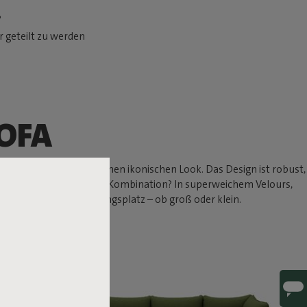
.
 geteilt zu werden
OFA
nau das verleiht ihm seinen ikonischen Look. Das Design ist robust,
at oder eine große Ecksofa-Kombination? In superweichem Velours,
d schaffe deinen Lieblingsplatz – ob groß oder klein.