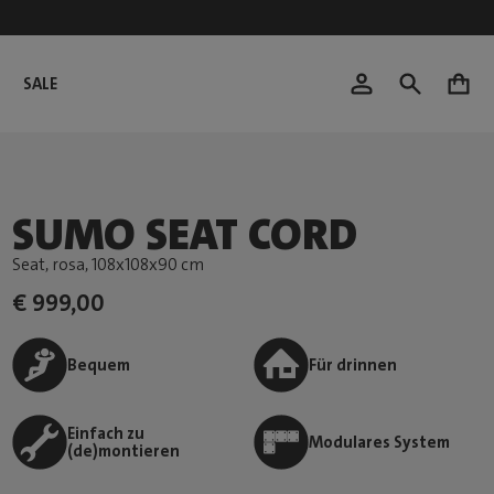
SALE
0
SUMO SEAT CORD
Seat, rosa
, 108x108x90 cm
€ 999,00
Bequem
Für drinnen
Einfach zu
Modulares System
(de)montieren