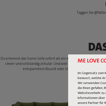
Taggen Sie @fatbo
DA
Du erkennst das Sumo Sofa sofort als ein echtes Fatboy-Design. Die
ME LOVE C
clever und vollständig zirkulär. Und weil es modular ist, kanns
entspanntem Bouclé oder strapazierfähigem Cord? Mit 
Im Gegensatz zum K
bewusst, welche Ar
Wir verwenden Cooki
die Ihnen gefallen,
Websiteverkehr zu 
Informationen über 
unsere Partner für 