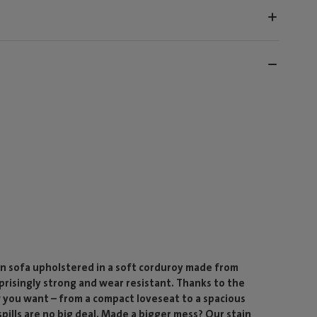
n sofa upholstered in a soft corduroy made from
rprisingly strong and wear resistant. Thanks to the
 you want – from a compact loveseat to a spacious
ills are no big deal. Made a bigger mess? Our stain