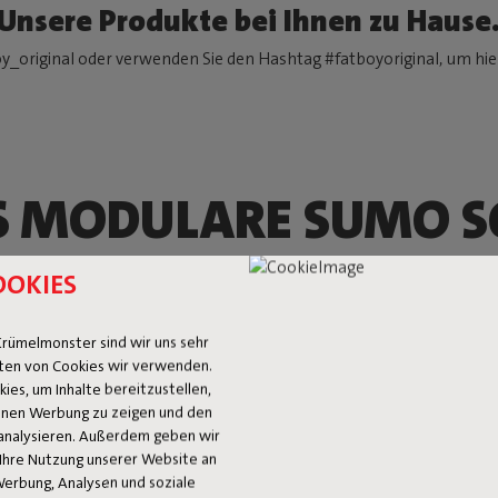
Unsere Produkte bei Ihnen zu Hause
y_original oder verwenden Sie den Hashtag #fatboyoriginal, um hier
S MODULARE SUMO S
ses Sofa ist großzügig, inspiriert von einem Haufen Kissen – und ge
OOKIES
t du dich entspannen, wie du willst. Lust auf ein kompaktes Lovese
dem Sumo Sofa ist alles möglich. Kombiniere, wie es dir gefällt, un
rümelmonster sind wir uns sehr
ten von Cookies wir verwenden.
Jetzt shoppen
es, um Inhalte bereitzustellen,
 Ihnen Werbung zu zeigen und den
analysieren. Außerdem geben wir
Ihre Nutzung unserer Website an
Werbung, Analysen und soziale