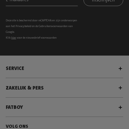
Deze site is beschermd door reCAPTCHA en zijn onderworpen
aan het
Privacybeleid
en de
Gebruikersvoorwaarden
van
Google.
Klik
hier
voor de nieuwsbrief voorwaarden
SERVICE
ZAKELIJK & PERS
FATBOY
VOLG ONS