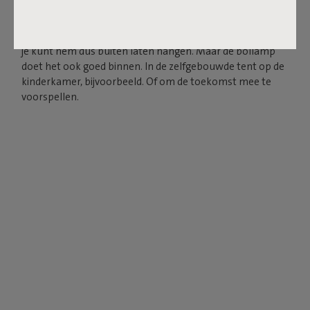
lang van een sfeerinjectie met drie standen. Je hangt de
bolvormige lamp eenvoudig op aan de rubberen lus, die
lijkt op een gigantisch haarelastiekje. Bolleke is watervast,
je kunt hem dus buiten laten hangen. Maar de bollamp
doet het ook goed binnen. In de zelfgebouwde tent op de
kinderkamer, bijvoorbeeld. Of om de toekomst mee te
voorspellen.