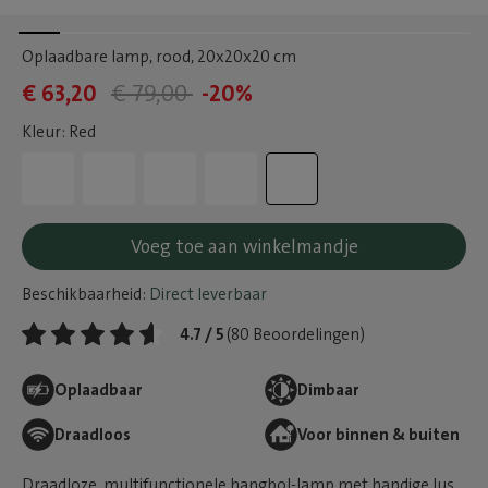
Oplaadbare lamp, rood
, 20x20x20 cm
€ 63,20
€ 79,00
-20%
Kleur: Red
Voeg toe aan winkelmandje
Beschikbaarheid:
Direct leverbaar
4.7 / 5
(80 Beoordelingen)
Oplaadbaar
Dimbaar
Draadloos
Voor binnen & buiten
Draadloze, multifunctionele hangbol-lamp met handige lus